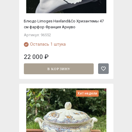
Блюдо Limoges Haviland&Co Хризантемы 47
см фарфор Франция Арнуво
Артикул: 96552
Осталась 1 штука
22 000
₽
В КОРЗИНУ
Хит недели