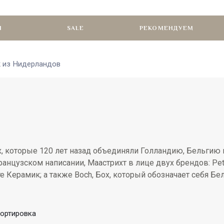
И
SALE
РЕКОМЕНДУЕМ
 из Нидерландов
х, которые 120 лет назад объединяли Голландию, Бельгию
в французском написании, Маастрихт в лице двух брендов: Pet
ьете Керамик; а также Boch, Бох, который обозначает себя 
ортировка