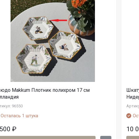
юдо Makkum Плотник полихром 17 см
Шкат
лландия
Ниде
тикул: 96550
Артику
Осталась 1 штука
Ос
 500
₽
10 