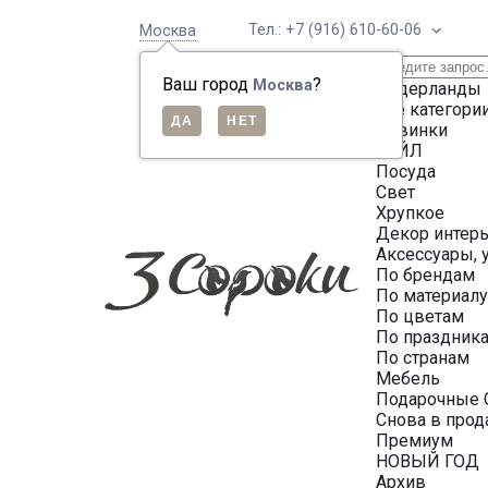
Тел.: +7 (916) 610-60-06
Москва
Ваш город
?
Москва
Нидерланды
Все категори
Новинки
СЕЙЛ
Посуда
Свет
Хрупкое
Декор интер
Аксессуары, 
По брендам
По материал
По цветам
По праздник
По странам
Мебель
Подарочные 
Снова в про
Премиум
НОВЫЙ ГОД
Архив