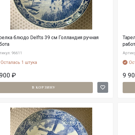
релка блюдо Delfts 39 см Голландия ручная
Тарел
бота
рабо
тикул: 96611
Артику
Осталась 1 штука
Ос
 900
₽
9 9
В КОРЗИНУ