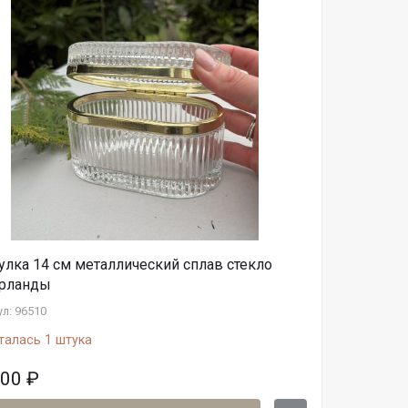
улка 14 см металлический сплав стекло
рланды
л: 96510
талась 1 штука
000
₽