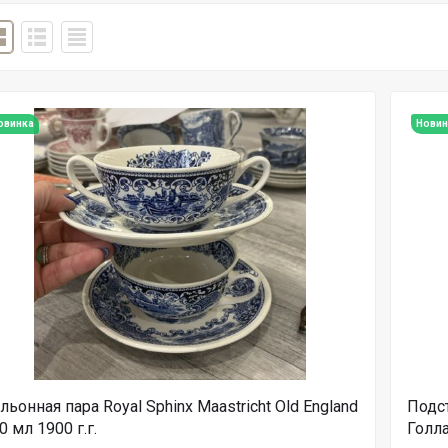
овинка
Новин
льонная пара Royal Sphinx Maastricht Old England
Подст
0 мл 1900 г.г.
Голл