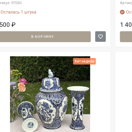
тикул: 97030
Артику
Осталась 1 штука
Ос
 500
₽
1 4
В КОРЗИНУ
Хит недели