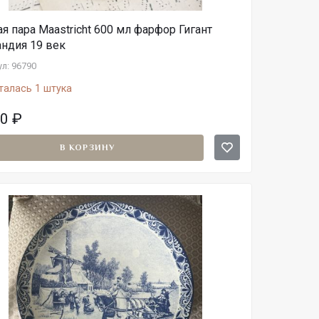
я пара Maastricht 600 мл фарфор Гигант
андия 19 век
л: 96790
талась 1 штука
00
₽
В КОРЗИНУ