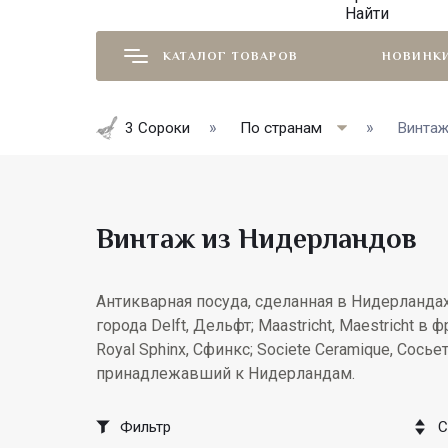
Найти
КАТАЛОГ ТОВАРОВ
НОВИНК
3 Сороки
По странам
Винтаж
Винтаж из Нидерландов
Антикварная посуда, сделанная в Нидерланда
города Delft, Дельфт; Maastricht, Maestricht 
Royal Sphinx, Сфинкс; Societe Ceramique, Сос
принадлежавший к Нидерландам.
Фильтр
С