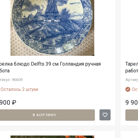
релка блюдо Delfts 39 см Голландия ручная
Тарел
бота
рабо
тикул: 96609
Артику
Осталось 2 штуки
Ос
 900
₽
9 9
В КОРЗИНУ