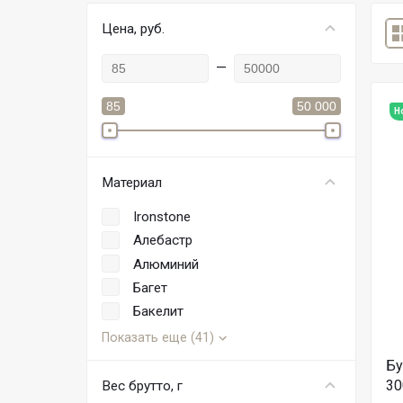
Цена, руб.
—
85
50 000
Н
Материал
Ironstone
Алебастр
Алюминий
Багет
Бакелит
Показать еще (41)
Бу
30
Вес брутто, г