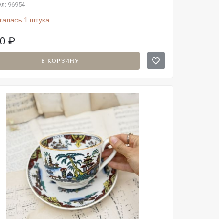
л: 96954
талась 1 штука
00
₽
В КОРЗИНУ