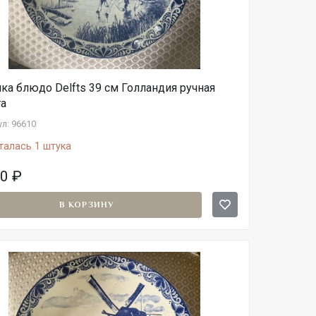
ка блюдо Delfts 39 см Голландия ручная
та
л: 96610
талась 1 штука
00
₽
В КОРЗИНУ