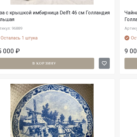
за с крышкой имбирница Delft 46 см Голландия
Чайна
льшая
Голл
тикул: 96889
Артику
Осталась 1 штука
Ос
5 000
₽
9 0
В КОРЗИНУ