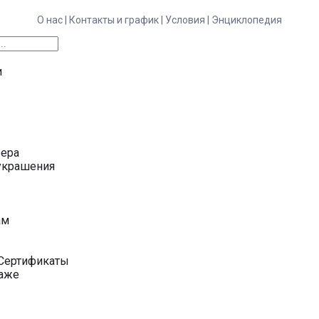
О нас |
Контакты и график |
Условия |
Энциклопедия
и
ьера
украшения
у
ам
Сертификаты
даже