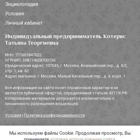
Энциклопедия
Условия
Личный кабинет
Индивидуальный предприниматель Котерис
Татьяна Георгиевна
ИНН: 771601847622
ОГРНИП: 308774628700136
Юридический адрес: 107045, г. Москва, Ананьевский пер., д. 4/2,
стр. 1, кв. 62
Адрес магазина: г. Москва, Малый Кисельный пер., д. 4, корп. 1
Вся информация на сайте носит справочный характер и не
является публичной офертой, определяемой статьей 437 ГК РФ.
Копирование материалов допускается исключительно с
письменного разрешения владельцев.
Условия
|
Политика конфиденциальности
Мы используем файлы Cookie. Продолжая просмотр, Вы
© 2014-2026 «3 СОРОКИ». Все права защищены.
принимаете
условия использования сайта
.