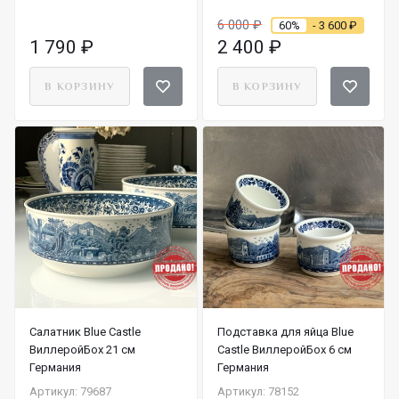
6 000
₽
60%
- 3 600
₽
1 790
₽
2 400
₽
В КОРЗИНУ
В КОРЗИНУ
Салатник Blue Castle
Подставка для яйца Blue
ВиллеройБох 21 см
Castle ВиллеройБох 6 см
Германия
Германия
Артикул: 79687
Артикул: 78152