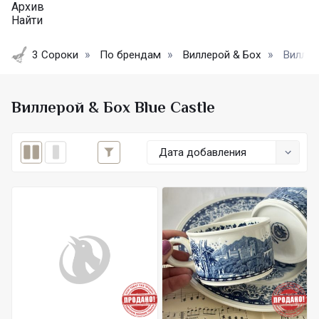
Архив
Найти
3 Сороки
По брендам
Виллерой & Бох
Виллеро
Виллерой & Бох Blue Castle
Дата добавления