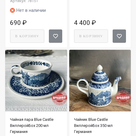
Артикул: 78151
Нет в наличии
690
₽
4 400
₽
В КОРЗИНУ
В КОРЗИНУ
Чайная пара Blue Castle
Чайник Blue Castle
ВиллеройБох 200 мл
ВиллеройБох 350 мл
Германия
Германия