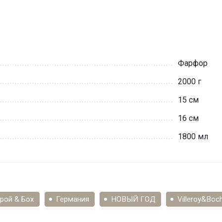
Фарфор
2000 г
15 см
16 см
1800 мл
рой & Бох
Германия
НОВЫЙ ГОД
Villeroy&Bo