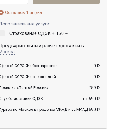
Осталась 1 штука
Дополнительные услуги:
Страхование СДЭК +
160
₽
Предварительный расчет доставки в:
Москва
0
₽
Офис «3 СОРОКИ» без парковки
0
₽
Офис «3 СОРОКИ» с парковкой
759
₽
Посылка «Почтой России»
от 690
₽
Служба доставки СДЭК
590
₽
Курьер по Москве в пределах МКАД и за МКАД