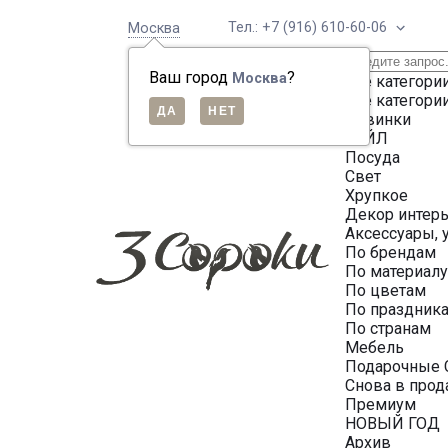
Тел.: +7 (916) 610-60-06
Москва
Ваш город
?
Москва
Все категори
Все категори
Новинки
СЕЙЛ
Посуда
Свет
Хрупкое
Декор интер
Аксессуары, 
По брендам
По материал
По цветам
По праздник
По странам
Мебель
Подарочные 
Снова в про
Премиум
НОВЫЙ ГОД
Архив