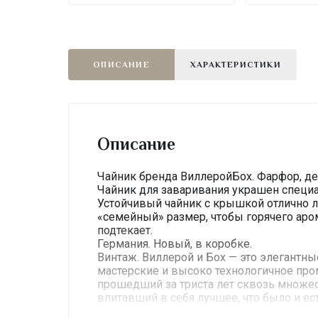
ОПИСАНИЕ
ХАРАКТЕРИСТИКИ
Описание
Чайник бренда ВиллеройБох. Фарфор, д
Чайник для заваривания украшен специ
Устойчивый чайник с крышкой отлично л
«семейный» размер, чтобы горячего аро
подтекает.
Германия. Новый, в коробке.
Винтаж. Виллерой и Бох — это элегантн
мастерские и высоко технологичное про
прошедший за триста лет сквозь множе
впитавший в себя лучшее, что было и ест