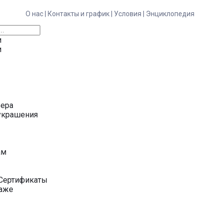
О нас |
Контакты и график |
Условия |
Энциклопедия
и
и
ьера
украшения
у
ам
Сертификаты
даже