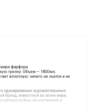
 мире фарфора.
кую грелку. Объем — 1800мл,
ет вплотную: ничего не льется и не
 это одновременно художественные
ый бренд, известный во всем мире,
ролитные войны на континенте и