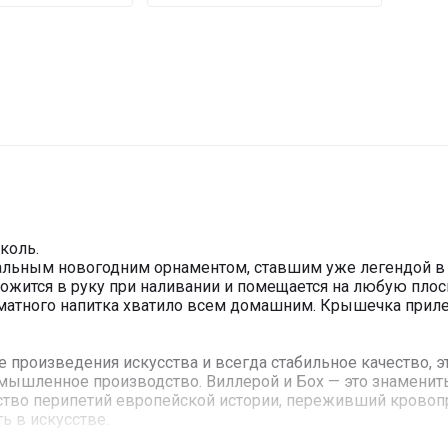
еколь.
альным новогодним орнаментом, ставшим уже легендой в
ожится в руку при наливании и помещается на любую плос
матного напитка хватило всем домашним. Крышечка прилега
ые произведения искусства и всегда стабильное качество,
мышленное производство. Виллерой и Бох — это знаменит
ство перипетий европейской истории, переживший кровоп
ь в искусстве.