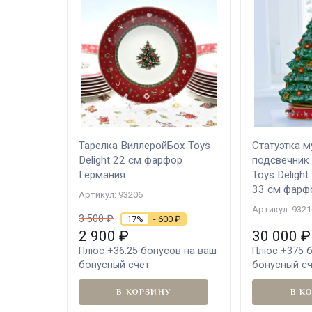
Тарелка ВиллеройБох Toys
Статуэтка 
Delight 22 см фарфор
подсвечник
Германия
Toys Deligh
33 см фарф
Артикул: 93206
Артикул: 9321
3 500
₽
17%
- 600
₽
2 900
₽
30 000
₽
Плюс
+36.25
бонусов на ваш
Плюс
+375
б
бонусный счет
бонусный с
В КОРЗИНУ
В К