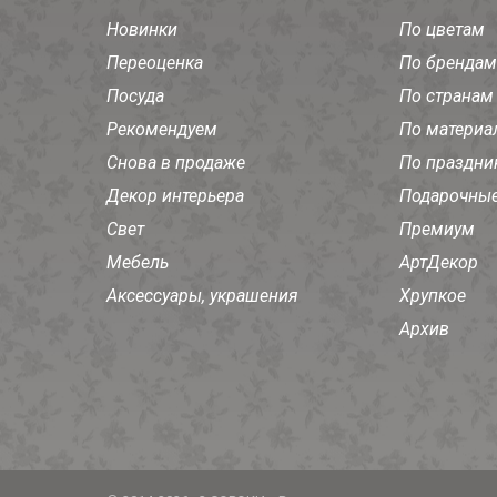
Новинки
По цветам
Переоценка
По брендам
Посуда
По странам
Рекомендуем
По материа
Снова в продаже
По праздни
Декор интерьера
Подарочные
Свет
Премиум
Мебель
АртДекор
Аксессуары, украшения
Хрупкое
Архив