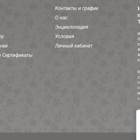
Контакты и график
О нас
Энциклопедия
И
лу
Условия
О
Ю
кам
Личный кабинет
А
 Сертификаты
А
К
В
с
п
с
м
с
У