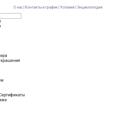
О нас |
Контакты и график |
Условия |
Энциклопедия
и
и
ьера
украшения
у
ам
Сертификаты
даже