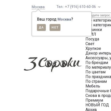
Тел.: +7 (916) 610-60-06
Москва
Ваш город
?
Москва
Все категори
Все категори
Новинки
СЕЙЛ
Посуда
Свет
Хрупкое
Декор интер
Аксессуары, 
По брендам
По материал
По цветам
По праздник
По странам
Мебель
Подарочные 
Снова в про
Премиум
НОВЫЙ ГОД
Архив