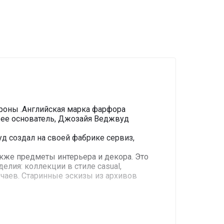
тороны .Английская марка фарфора
т ее основатель, Джозайя Веджвуд
д создал на своей фабрике сервиз,
акже предметы интерьера и декора. Это
елия: коллекции в стиле casual,
чаев. Старинные эскизы из архивов