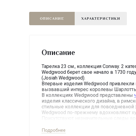
ОПИСАНИЕ
ХАРАКТЕРИСТИКИ
Описание
Тарелка 23 см., коллекция Conway. 2 ка
Wedgwood берет свое начало в 1730 год
(Josiah Wedgwood).
Впервые изделия Wedgwood привлекли вн
вызвавший интерес королевы Шарлотты
В коллекциях Wedgwood представлены
изделия классического дизайна, в римск
стильные коллекции для повседневной ж
Wedgwood по-прежнему вдохновляют ху
Присутствуют незначительные следы вр
Подробнее