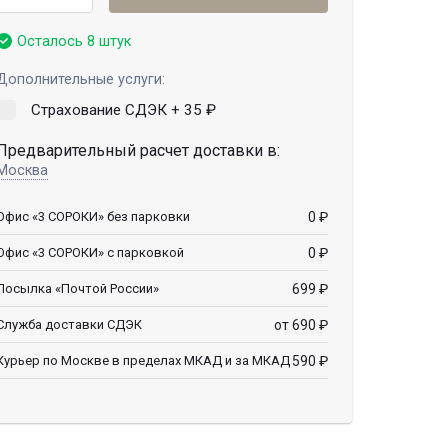
Осталось 8 штук
Дополнительные услуги:
Страхование СДЭК +
35
₽
Предварительный расчет доставки в:
Москва
0
₽
Офис «3 СОРОКИ» без парковки
0
₽
Офис «3 СОРОКИ» с парковкой
699
₽
Посылка «Почтой России»
от 690
₽
Служба доставки СДЭК
590
₽
Курьер по Москве в пределах МКАД и за МКАД