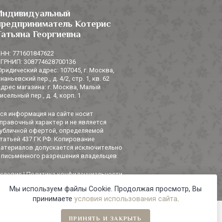
Индивидуальный
предприниматель Котерис
Татьяна Георгиевна
НН: 771601847622
ГРНИП: 308774628700136
ридический адрес: 107045, г. Москва,
наньевский пер., д. 4/2, стр. 1, кв. 62
дрес магазина: г. Москва, Малый
исельный пер., д. 4, корп. 1
ся информация на сайте носит
правочный характер и не является
убличной офертой, определяемой
татьей 437 ГК РФ. Копирование
атериалов допускается исключительно
 письменного разрешения владельцев.
словия
|
Политика конфиденциальности
Мы используем файлы Cookie. Продолжая просмотр, Вы
принимаете
условия использования сайта
.
ПРИНЯТЬ И ЗАКРЫТЬ