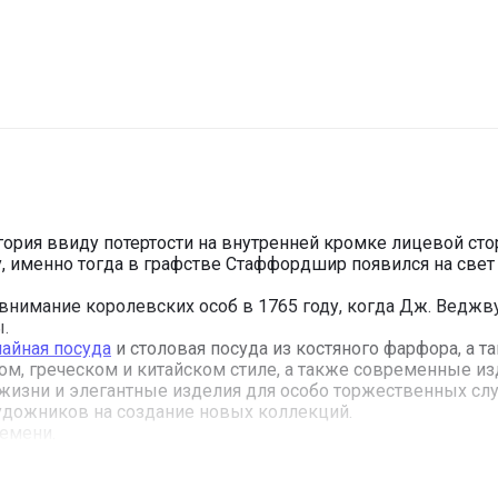
тегория ввиду потертости на внутренней кромке лицевой с
у, именно тогда в графстве Стаффордшир появился на све
имание королевских особ в 1765 году, когда Дж. Веджву
.
чайная посуда
и столовая посуда из костяного фарфора, а т
ом, греческом и китайском стиле, а также современные изд
изни и элегантные изделия для особо торжественных слу
дожников на создание новых коллекций.
емени.