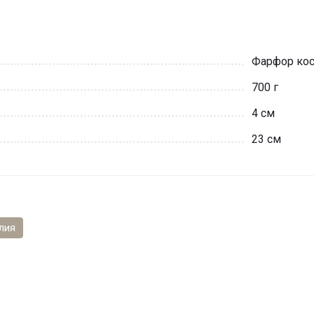
Фарфор кос
700 г
4 см
23 см
лия
и