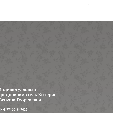
Индивидуальный
предприниматель Котерис
Татьяна Георгиевна
НН: 771601847622