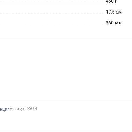
460 г
17.5 см
360 мл
и
Артикул: 90334
анция