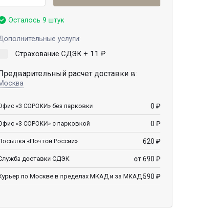
Осталось 9 штук
Дополнительные услуги:
Страхование СДЭК +
11
₽
Предварительный расчет доставки в:
Москва
0
₽
Офис «3 СОРОКИ» без парковки
0
₽
Офис «3 СОРОКИ» с парковкой
620
₽
Посылка «Почтой России»
от 690
₽
Служба доставки СДЭК
590
₽
Курьер по Москве в пределах МКАД и за МКАД