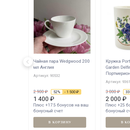
Чайная пара Wedgwood 200
Кружка Port
мл Англия
Garden Delf
Портмерион
Артикул: 90532
Артикул: 936
2 900
₽
3 000
₽
52%
- 1 500
₽
3
1 400
₽
2 000
₽
Плюс
+17.5
бонусов на ваш
Плюс
+25
бо
бонусный счет
бонусный с
В КОРЗИНУ
В К