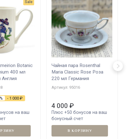
Sale
meirion Botanic
Чайная пара Rosenthal
inium 400 мл
Maria Classic Rose Роза
 Англия
220 мл Германия
18
Артикул: 95016
3%
- 1 000
₽
4 000
₽
нусов на ваш
Плюс
+50
бонусов на ваш
чет
бонусный счет
ОРЗИНУ
В КОРЗИНУ