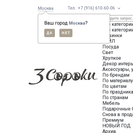
Тел.: +7 (916) 610-60-06
Москва
Ваш город
?
Москва
Все категори
Все категори
Новинки
СЕЙЛ
Посуда
Свет
Хрупкое
Декор интер
Аксессуары, 
По брендам
По материал
По цветам
По праздник
По странам
Мебель
Подарочные 
Снова в про
Премиум
НОВЫЙ ГОД
Архив