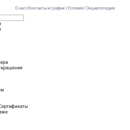
О нас |
Контакты и график |
Условия |
Энциклопедия
и
и
ьера
украшения
у
ам
Сертификаты
даже