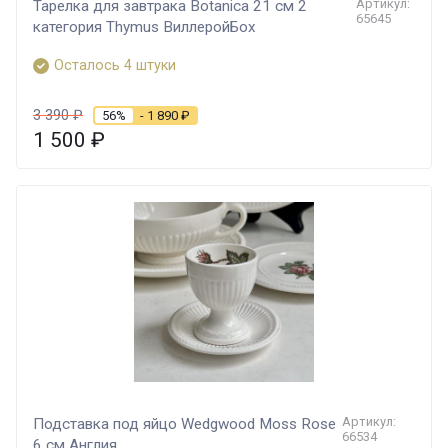
Артикул:
Тарелка для завтрака Botanica 21 см 2
65645
категория Thymus ВиллеройБох
Осталось 4 штуки
3 390
₽
56%
- 1 890
₽
1 500
₽
Артикул:
Подставка под яйцо Wedgwood Moss Rose
66534
6 см Англия