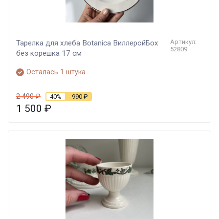
Артикул:
Тарелка для хлеба Botanica ВиллеройБох
52809
без корешка 17 см
Осталась 1 штука
2 490
₽
40%
- 990
₽
1 500
₽