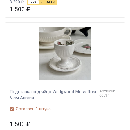
3 390
₽
56%
- 1 890
₽
1 500
₽
Артикул:
Подставка под яйцо Wedgwood Moss Rose
66534
6 см Англия
Осталась 1 штука
1 500
₽