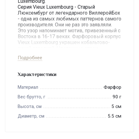
Luxembourg.
Серия Vieux Luxembourg - Старый
Люксембург от легендарного ВиллеройБох
- одна из самых любимых паттернов самого
производителя. Они не раз это заявляли.
Это узор напоминает мотив, привезенный с
Востока в 16-17 веках. Фарфоровый корпус
Vieux Luxembourg украшен кобальтово-
синей отделкой. Цветочные спреи
разбросаны по всему телу каждого
Подробнее
изделия.
Виллерой и Бох — это элегантные
произведения фарфорового искусства и
Характеристики
всегда стабильное качество, это
одновременно художественные
Фарфор
Материал
мастерские и высоко технологичное
промышленное производство. Виллерой и
90 г
Вес брутто, г
Бох — это знаменитый бренд, известный во
5 см
Высота, см
всем мире, прошедший за триста лет
сквозь множество перипетий европейской
5.5 см
Диаметр, см
истории, переживший кровопролитные
войны на континенте и впитавший в себя
лучшее, что было и есть в искусстве.