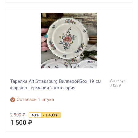
Артикул:
Тарелка Alt Strassburg ВиллеройБох 19 см
71279
фарфор Германия 2 категория
Осталась 1 штука
2 900
₽
48%
- 1 400
₽
1 500
₽