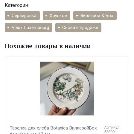
Категории:
Сервировка
Хрупкое
Виллерой & Бох
Vieux Luxembourg
Снова в продаже
Похожие товары в наличии
Артикул:
Тарелка для хлеба Botanica ВиллеройБох
52809