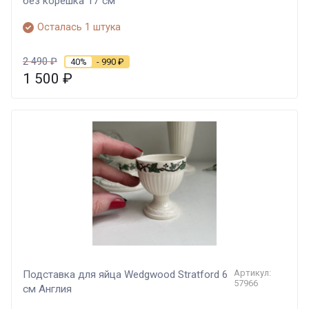
без корешка 17 см
Осталась 1 штука
2 490
₽
40%
- 990
₽
1 500
₽
Артикул:
Подставка для яйца Wedgwood Stratford 6
57966
cм Англия