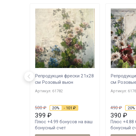
Репродукция фрески 21х28
Репродукци
см Розовый вьюн
см Розовые
Артикул: 61782
Артикул: 617
500
₽
490
₽
20%
- 101
₽
20%
399
₽
390
₽
Плюс
+4.99
бонусов на ваш
Плюс
+4.88
бонусный счет
бонусный с