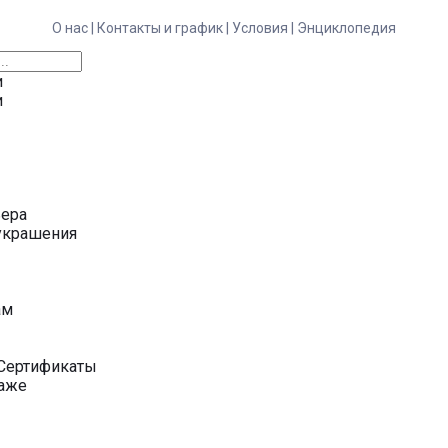
О нас |
Контакты и график |
Условия |
Энциклопедия
и
и
ьера
украшения
у
ам
Сертификаты
даже