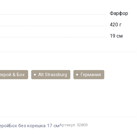
Фарфор
420 г
19 см
лерой & Бох
Alt Strassburg
Германия
и
Артикул: 52809
леройБох без корешка 17 см