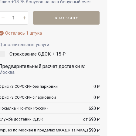
Плюс
+18.75
бонусов на ваш бонусный счет
В КОРЗИНУ
Осталась 1 штука
Дополнительные услуги:
Страхование СДЭК +
15
₽
Предварительный расчет доставки в:
Москва
0
₽
Офис «3 СОРОКИ» без парковки
0
₽
Офис «3 СОРОКИ» с парковкой
620
₽
Посылка «Почтой России»
от 690
₽
Служба доставки СДЭК
590
₽
Курьер по Москве в пределах МКАД и за МКАД