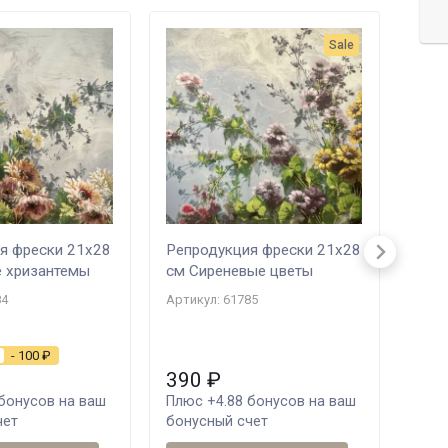
Sale
я фрески 21х28
Репродукция фрески 21х28
Таре
 хризантемы
см Сиреневые цветы
Amst
см Г
84
Артикул: 61785
Артик
3 30
- 100
₽
390
₽
2 
бонусов на ваш
Плюс
+4.88
бонусов на ваш
Плю
чет
бонусный счет
ваш 