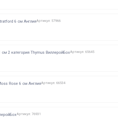
Артикул: 57966
ratford 6 cм Англия
Артикул: 65645
21 см 2 категория Thymus ВиллеройБох
Артикул: 66534
oss Rose 6 см Англия
Артикул: 76931
ллеройБох