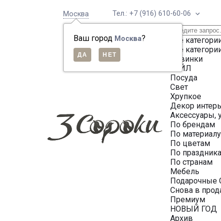
Тел.: +7 (916) 610-60-06
Москва
Ваш город
?
Москва
Все категори
Все категори
Новинки
СЕЙЛ
Посуда
Свет
Хрупкое
Декор интер
Аксессуары, 
По брендам
По материал
По цветам
По праздник
По странам
Мебель
Подарочные 
Снова в про
Премиум
НОВЫЙ ГОД
Архив