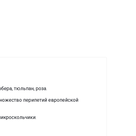
В КОРЗИНУ
В КОРЗИНУ
бера, тюльпан, роза.
множество перипетий европейской
микроскольчики.