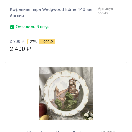
Артикул:
Кофейная пара Wedgwood Edme 140 мл
66543
Англия
Осталось 8 штук
3 300
₽
27%
- 900
₽
2 400
₽
Артикул: