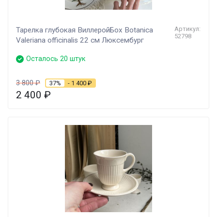
Артикул:
Тарелка глубокая ВиллеройБох Botanica
52798
Valeriana officinalis 22 см Люксембург
Осталось 20 штук
3 800
₽
37%
- 1 400
₽
2 400
₽