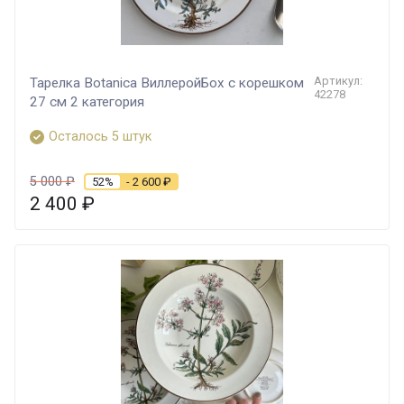
Артикул:
Тарелка Botanica ВиллеройБох с корешком
42278
27 см 2 категория
Осталось 5 штук
5 000
₽
52%
- 2 600
₽
2 400
₽