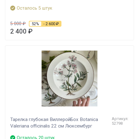
Осталось 5 штук
5 000
₽
52%
- 2 600
₽
2 400
₽
Артикул:
Тарелка глубокая ВиллеройБох Botanica
52798
Valeriana officinalis 22 см Люксембург
Осталось 20 штук