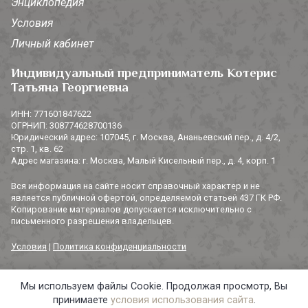
Энциклопедия
Условия
Личный кабинет
Индивидуальный предприниматель Котерис
Татьяна Георгиевна
ИНН: 771601847622
ОГРНИП: 308774628700136
Юридический адрес: 107045, г. Москва, Ананьевский пер., д. 4/2,
стр. 1, кв. 62
Адрес магазина: г. Москва, Малый Кисельный пер., д. 4, корп. 1
Вся информация на сайте носит справочный характер и не
является публичной офертой, определяемой статьей 437 ГК РФ.
Копирование материалов допускается исключительно с
письменного разрешения владельцев.
Условия
|
Политика конфиденциальности
Мы используем файлы Cookie. Продолжая просмотр, Вы
© 2014-2026 «3 СОРОКИ». Все права защищены.
принимаете
условия использования сайта
.