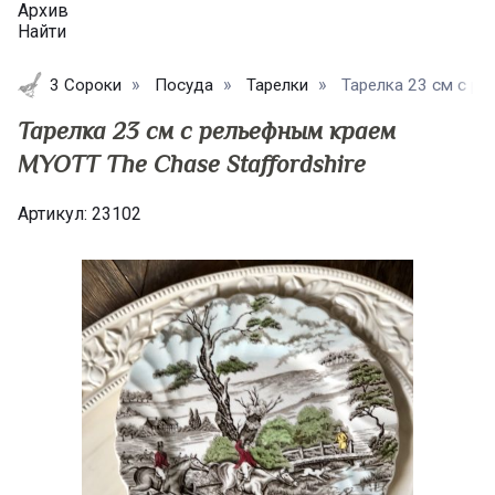
Архив
Найти
3 Сороки
Посуда
Тарелки
​Тарелка 23 см с р
​Тарелка 23 см с рельефным краем
MYOTT The Chase Staffordshire
Артикул:
23102