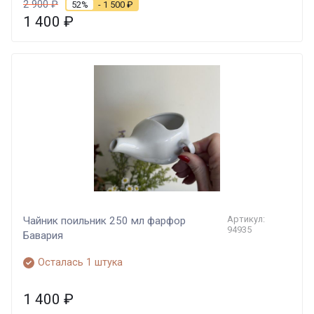
2 900
₽
52%
- 1 500
₽
1 400
₽
Артикул:
Чайник поильник 250 мл фарфор
94935
Бавария
Осталась 1 штука
1 400
₽