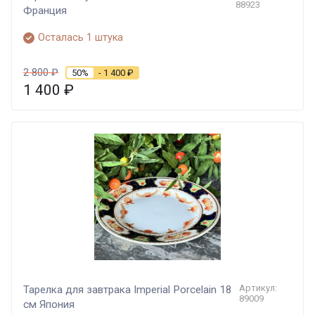
88923
Франция
Осталась 1 штука
2 800
₽
50%
- 1 400
₽
1 400
₽
Артикул:
Тарелка для завтрака Imperial Porcelain 18
89009
см Япония