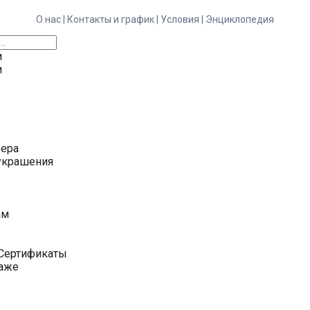
О нас |
Контакты и график |
Условия |
Энциклопедия
и
и
ьера
украшения
у
ам
Сертификаты
даже