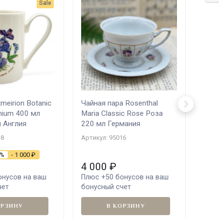
Sale
meirion Botanic
Чайная пара Rosenthal
inium 400 мл
Maria Classic Rose Роза
 Англия
220 мл Германия
18
Артикул: 95016
3%
- 1 000
₽
4 000
₽
нусов на ваш
Плюс
+50
бонусов на ваш
чет
бонусный счет
ОРЗИНУ
В КОРЗИНУ