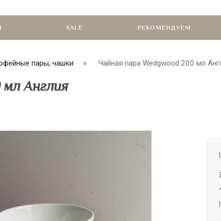
И
SALE
РЕКОМЕНДУЕМ
офейные пары, чашки
Чайная пара Wedgwood 200 мл Англи
 мл Англия