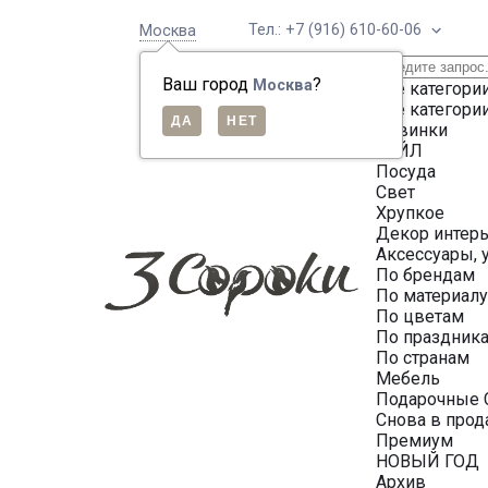
Тел.: +7 (916) 610-60-06
Москва
Ваш город
?
Москва
Все категори
Все категори
Новинки
СЕЙЛ
Посуда
Свет
Хрупкое
Декор интер
Аксессуары, 
По брендам
По материал
По цветам
По праздник
По странам
Мебель
Подарочные 
Снова в про
Премиум
НОВЫЙ ГОД
Архив