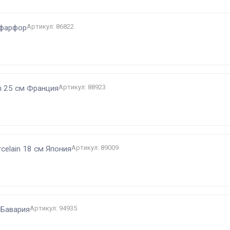
Артикул: 86822
 фарфор
Артикул: 88923
en 25 см Франция
Артикул: 89009
rcelain 18 см Япония
Артикул: 94935
 Бавария