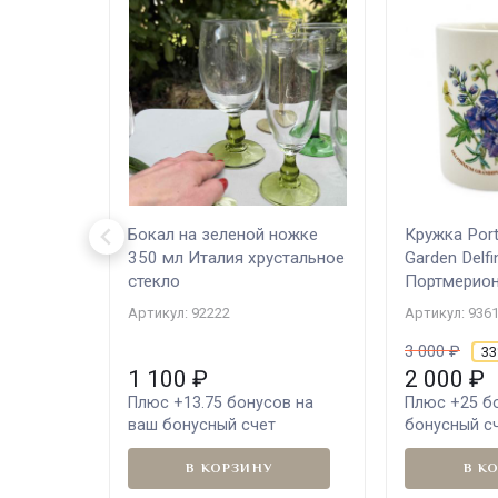
Бокал на зеленой ножке
Кружка Port
350 мл Италия хрустальное
Garden Delf
стекло
Портмерион
Артикул: 92222
Артикул: 936
3 000
₽
3
1 100
₽
2 000
₽
Плюс
+13.75
бонусов на
Плюс
+25
бо
ваш бонусный счет
бонусный с
В КОРЗИНУ
В К