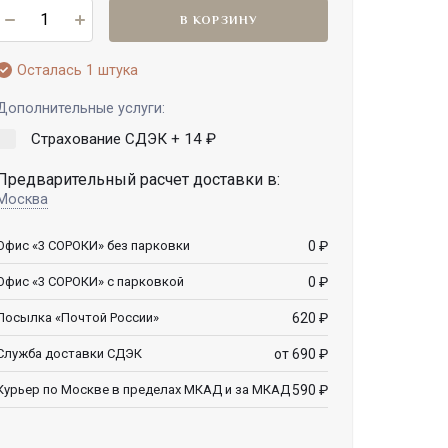
В КОРЗИНУ
Осталась 1 штука
Дополнительные услуги:
Страхование СДЭК +
14
₽
Предварительный расчет доставки в:
Москва
0
₽
Офис «3 СОРОКИ» без парковки
0
₽
Офис «3 СОРОКИ» с парковкой
620
₽
Посылка «Почтой России»
от 690
₽
Служба доставки СДЭК
590
₽
Курьер по Москве в пределах МКАД и за МКАД