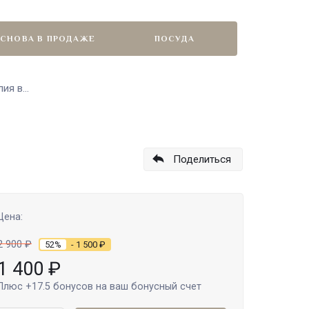
СНОВА В ПРОДАЖЕ
ПОСУДА
я в...
Поделиться
Цена:
2 900
₽
52%
- 1 500
₽
1 400
₽
Плюс
+17.5
бонусов на ваш бонусный счет