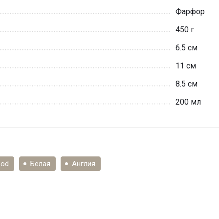
Фарфор
450 г
6.5 см
11 см
8.5 см
200 мл
od
Белая
Англия
и