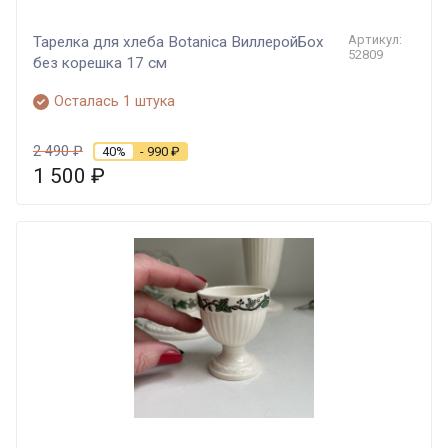
Артикул:
Тарелка для хлеба Botanica ВиллеройБох
52809
без корешка 17 см
Осталась 1 штука
2 490
₽
40%
- 990
₽
1 500
₽