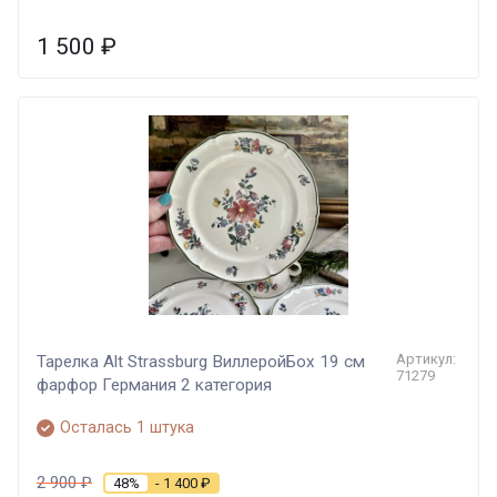
1 500
₽
Артикул:
Тарелка Alt Strassburg ВиллеройБох 19 см
71279
фарфор Германия 2 категория
Осталась 1 штука
2 900
₽
48%
- 1 400
₽