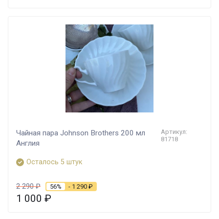
Артикул:
Чайная пара Johnson Brothers 200 мл
81718
Англия
Осталось 5 штук
2 290
₽
56%
- 1 290
₽
1 000
₽