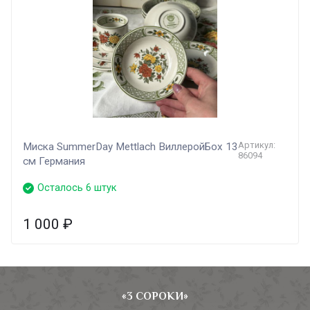
Артикул:
Миска SummerDay Mettlach ВиллеройБох 13
86094
см Германия
Осталось 6 штук
1 000
₽
«3 СОРОКИ»