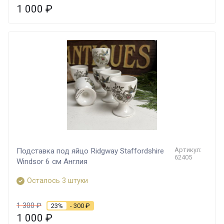
1 000
₽
Артикул:
Подставка под яйцо Ridgway Staffordshire
62405
Windsor 6 см Англия
Осталось 3 штуки
1 300
₽
23%
- 300
₽
1 000
₽