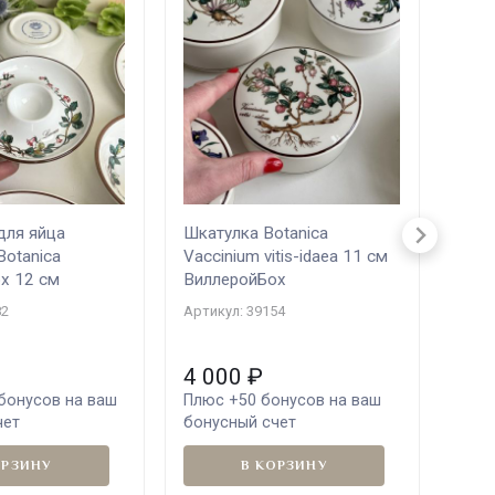
для яйца
Шкатулка Botanica
Масл
Botanica
Vaccinium vitis-idaea 11 см
tube
х 12 см
ВиллеройБох
Артик
82
Артикул: 39154
4 000
₽
9 
бонусов на ваш
Плюс
+50
бонусов на ваш
Плю
чет
бонусный счет
ваш 
ОРЗИНУ
В КОРЗИНУ