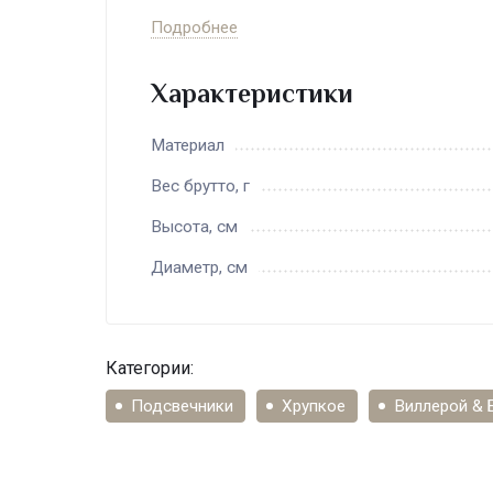
высоко технологичное промышленное п
Подробнее
триста лет сквозь множество перипетий
лучшее, что было и есть в искусстве.
Характеристики
Материал
Вес брутто, г
Высота, см
Диаметр, см
Категории:
Подсвечники
Хрупкое
Виллерой & 