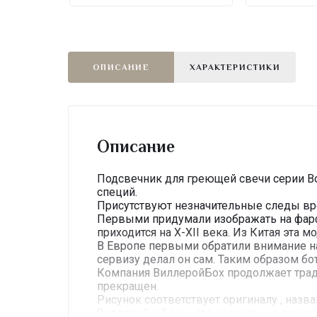
ОПИСАНИЕ
ХАРАКТЕРИСТИКИ
Описание
Подсвечник для греющей свечи серии Bo
специй.
Присутствуют незначительные следы вр
Первыми придумали изображать на фарфо
приходится на X-XII века. Из Китая эта м
В Европе первыми обратили внимание на
сервизу делал он сам. Таким образом б
Компания ВиллеройБох продолжает традиц
прекращен.
Рисунок соответствует оригиналу , назва
Виллерой и Бох
— это элегантные произв