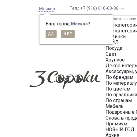
Тел.: +7 (916) 610-60-06
Москва
Ваш город
?
Москва
Все категори
Все категори
Новинки
СЕЙЛ
Посуда
Свет
Хрупкое
Декор интер
Аксессуары, 
По брендам
По материал
По цветам
По праздник
По странам
Мебель
Подарочные 
Снова в про
Премиум
НОВЫЙ ГОД
Архив