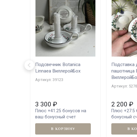
Подсвечник Botanica
Подставка 
Linnaea ВиллеройБох
пашотница 
ВиллеройБо
Артикул: 39123
Артикул: 527
3 300
₽
2 200
₽
Плюс
+41.25
бонусов на
Плюс
+27.5
ваш бонусный счет
бонусный с
В КОРЗИНУ
В К