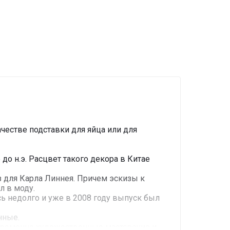
честве подставки для яйца или для
о н.э. Расцвет такого декора в Китае
з для Карла Линнея. Причем эскизы к
л в моду.
сь недолго и уже в 2008 году выпуск был
нные.
овременно художественные мастерские и