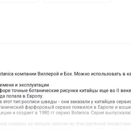
tanica компании Виллерой и Бох. Можно использовать в ка
емени и эксплуатации.
ре точные ботанические рисунки китайцы еще во II веке д
ода попала в Европу.
 этот тип росписи шведы - они заказали у китайцев серви
отанический фарфоровый сервиз появился в Европе и воше
ии и создает в 1980 гг серию Botanica. Серия выпускала
ния указаны на латыни, многие из этих растений лекарстве
едения искусства и всегда стабильное качество, это одн