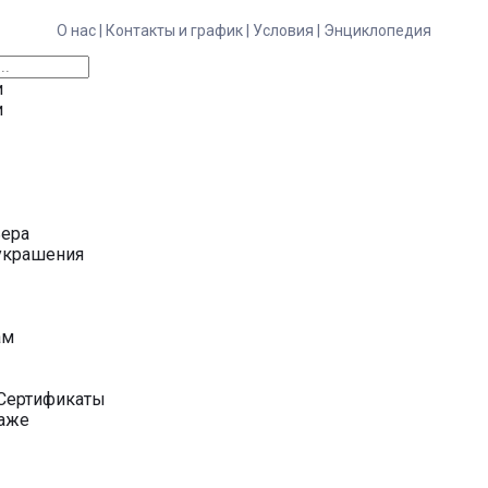
О нас |
Контакты и график |
Условия |
Энциклопедия
и
и
ьера
украшения
у
ам
Сертификаты
даже