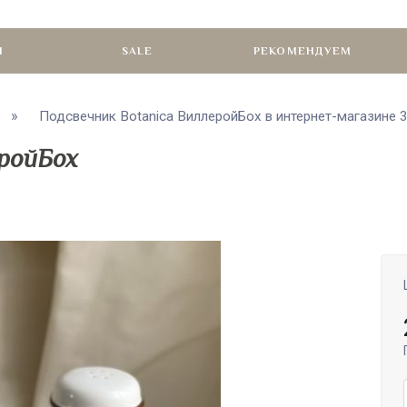
И
SALE
РЕКОМЕНДУЕМ
Подсвечник Botanica ВиллеройБох в интернет-магазине
еройБох