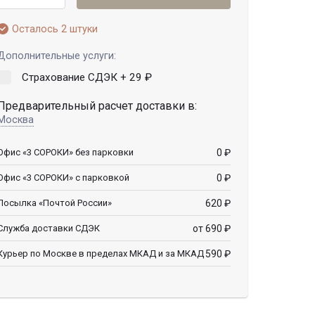
Осталось 2 штуки
Дополнительные услуги:
Страхование СДЭК +
29
₽
Предварительный расчет доставки в:
Москва
0
₽
Офис «3 СОРОКИ» без парковки
0
₽
Офис «3 СОРОКИ» с парковкой
620
₽
Посылка «Почтой России»
от 690
₽
Служба доставки СДЭК
590
₽
Курьер по Москве в пределах МКАД и за МКАД