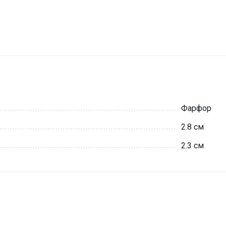
Фарфор
2.8 см
2.3 см
и