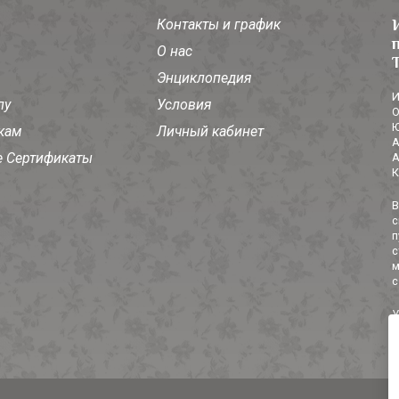
Контакты и график
О нас
Энциклопедия
И
лу
Условия
О
Ю
кам
Личный кабинет
А
 Сертификаты
А
К
В
с
п
с
м
с
У