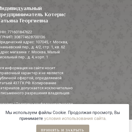
Индивидуальный
предприниматель Котерис
Татьяна Георгиевна
НН: 771601847622
ГРНИП: 308774628700136
ридический адрес: 107045, г. Москва,
наньевский пер., д. 4/2, стр. 1, кв. 62
дрес магазина: г. Москва, Малый
исельный пер., д. 4, корп. 1
ся информация на сайте носит
правочный характер и не является
убличной офертой, определяемой
татьей 437 ГК РФ. Копирование
атериалов допускается исключительно
 письменного разрешения владельцев.
словия
|
Политика конфиденциальности
Мы используем файлы Cookie. Продолжая просмотр, Вы
принимаете
условия использования сайта
.
ПРИНЯТЬ И ЗАКРЫТЬ