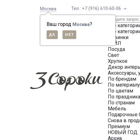
Тел.: +7 (916) 610-60-06
Москва
Ваш город
?
Москва
Все категори
Все категори
Новинки
СЕЙЛ
Посуда
Свет
Хрупкое
Декор интер
Аксессуары, 
По брендам
По материал
По цветам
По праздник
По странам
Мебель
Подарочные 
Снова в про
Премиум
НОВЫЙ ГОД
Архив