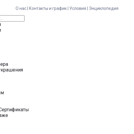
О нас |
Контакты и график |
Условия |
Энциклопедия
и
и
ьера
украшения
у
ам
Сертификаты
даже