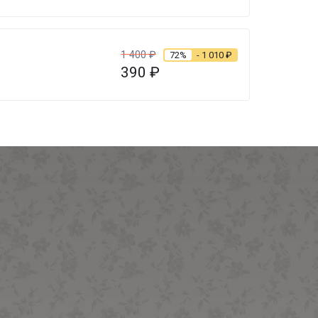
1 400
₽
72%
- 1 010
₽
390
₽