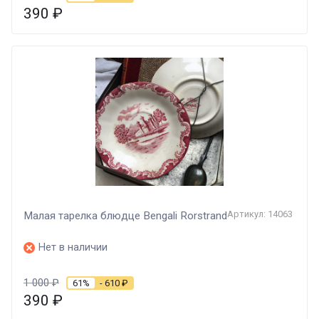
390
₽
Артикул: 14063
Малая тарелка блюдце Bengali Rorstrand
Нет в наличии
1 000
₽
61%
- 610
₽
390
₽