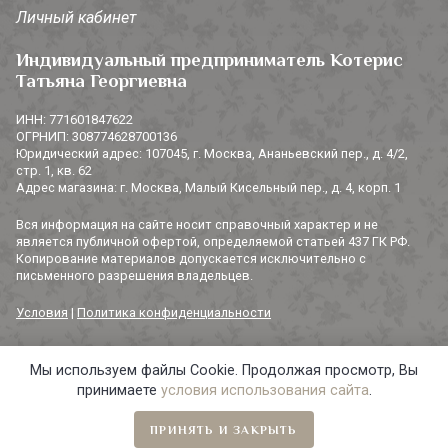
Личный кабинет
Индивидуальный предприниматель Котерис
Татьяна Георгиевна
ИНН: 771601847622
ОГРНИП: 308774628700136
Юридический адрес: 107045, г. Москва, Ананьевский пер., д. 4/2,
стр. 1, кв. 62
Адрес магазина: г. Москва, Малый Кисельный пер., д. 4, корп. 1
Вся информация на сайте носит справочный характер и не
является публичной офертой, определяемой статьей 437 ГК РФ.
Копирование материалов допускается исключительно с
письменного разрешения владельцев.
Условия
|
Политика конфиденциальности
Мы используем файлы Cookie. Продолжая просмотр, Вы
© 2014-2026 «3 СОРОКИ». Все права защищены.
принимаете
условия использования сайта
.
ПРИНЯТЬ И ЗАКРЫТЬ
Главная
Навигация
Избранное
Корзина