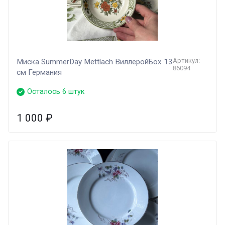
Артикул:
Миска SummerDay Mettlach ВиллеройБох 13
86094
см Германия
Осталось 6 штук
1 000
₽