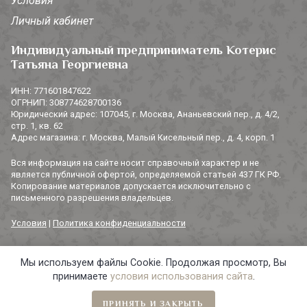
Условия
Личный кабинет
Индивидуальный предприниматель Котерис
Татьяна Георгиевна
ИНН: 771601847622
ОГРНИП: 308774628700136
Юридический адрес: 107045, г. Москва, Ананьевский пер., д. 4/2,
стр. 1, кв. 62
Адрес магазина: г. Москва, Малый Кисельный пер., д. 4, корп. 1
Вся информация на сайте носит справочный характер и не
является публичной офертой, определяемой статьей 437 ГК РФ.
Копирование материалов допускается исключительно с
письменного разрешения владельцев.
Условия
|
Политика конфиденциальности
Мы используем файлы Cookie. Продолжая просмотр, Вы
© 2014-2026 «3 СОРОКИ». Все права защищены.
принимаете
условия использования сайта
.
ПРИНЯТЬ И ЗАКРЫТЬ