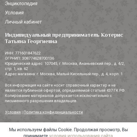
Энциклопедия
Условия
Личный кабинет
Индивидуальный предприниматель Котерис
Татьяна Георгиевна
ИНН: 771601847622
ОГРНИП: 308774628700136
Юридический адрес: 107045, г. Москва, Ананьевский пер., д. 4/2,
стр. 1, кв. 62
Адрес магазина: г. Москва, Малый Кисельный пер., д. 4, корп. 1
Вся информация на сайте носит справочный характер и не
является публичной офертой, определяемой статьей 437 ГК РФ.
Копирование материалов допускается исключительно с
письменного разрешения владельцев.
Условия
|
Политика конфиденциальности
Мы используем файлы Cookie. Продолжая просмотр, Вы
© 2014-2026 «3 СОРОКИ». Все права защищены.
принимаете
условия использования сайта
.