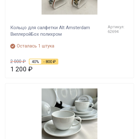
Артикул:
Кольцо для салфетки Alt Amsterdam
62694
ВиллеройБох полихром
Осталась 1 штука
2 000
₽
40%
- 800
₽
1 200
₽