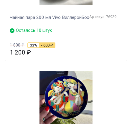
Артикул: 76929
Чайная пара 200 мл Vivo ВиллеройБох
Осталось 10 штук
1 800
₽
33%
- 600
₽
1 200
₽