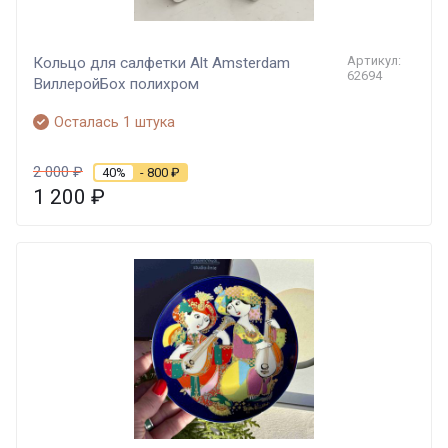
Артикул:
Кольцо для салфетки Alt Amsterdam
62694
ВиллеройБох полихром
Осталась 1 штука
2 000
₽
40%
- 800
₽
1 200
₽