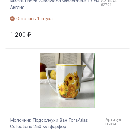
Артикул:
Миска Enoch Wedgwood Windermere 13 см
82791
Англия
Осталась 1 штука
1 200
₽
Артикул:
Молочник Подсолнухи Ван ГогаAtlas
85094
Collections 250 мл фарфор