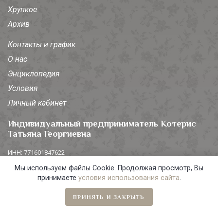
Хрупкое
Архив
Контакты и график
О нас
Энциклопедия
Условия
Личный кабинет
Индивидуальный предприниматель Котерис
Татьяна Георгиевна
ИНН: 771601847622
ОГРНИП: 308774628700136
Мы используем файлы Cookie. Продолжая просмотр, Вы
Юридический адрес: 107045, г. Москва, Ананьевский пер., д. 4/2,
стр. 1, кв. 62
принимаете
условия использования сайта
.
Адрес магазина: г. Москва, Малый Кисельный пер., д. 4, корп. 1
ПРИНЯТЬ И ЗАКРЫТЬ
Главная
Навигация
Избранное
Корзина
Вся информация на сайте носит справочный характер и не
является публичной офертой, определяемой статьей 437 ГК РФ.