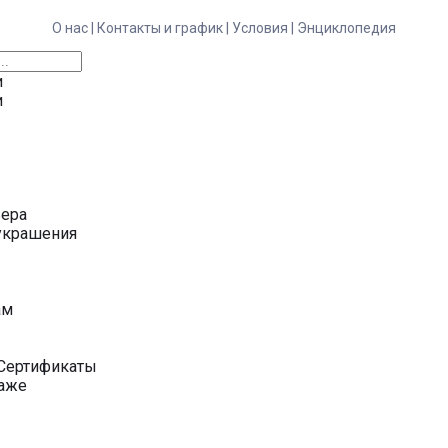
О нас |
Контакты и график |
Условия |
Энциклопедия
и
и
ьера
украшения
у
ам
Сертификаты
даже