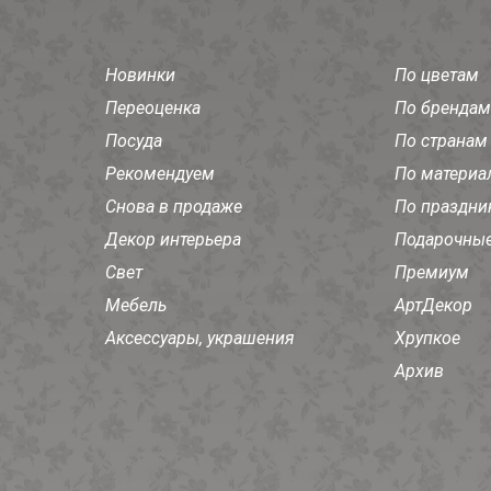
Новинки
По цветам
Переоценка
По брендам
Посуда
По странам
Рекомендуем
По материа
Снова в продаже
По праздни
Декор интерьера
Подарочные
Свет
Премиум
Мебель
АртДекор
Аксессуары, украшения
Хрупкое
Архив