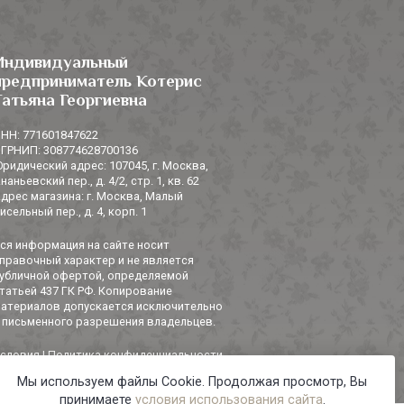
Индивидуальный
предприниматель Котерис
Татьяна Георгиевна
НН: 771601847622
ГРНИП: 308774628700136
ридический адрес: 107045, г. Москва,
наньевский пер., д. 4/2, стр. 1, кв. 62
дрес магазина: г. Москва, Малый
исельный пер., д. 4, корп. 1
ся информация на сайте носит
правочный характер и не является
убличной офертой, определяемой
татьей 437 ГК РФ. Копирование
атериалов допускается исключительно
 письменного разрешения владельцев.
словия
|
Политика конфиденциальности
Мы используем файлы Cookie. Продолжая просмотр, Вы
принимаете
условия использования сайта
.