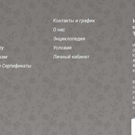
Контакты и график
О нас
Энциклопедия
И
лу
Условия
О
Ю
кам
Личный кабинет
А
 Сертификаты
А
К
В
с
п
с
м
с
У