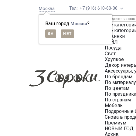
Тел.: +7 (916) 610-60-06
Москва
Ваш город
?
Москва
Все категори
Все категори
Новинки
СЕЙЛ
Посуда
Свет
Хрупкое
Декор интер
Аксессуары, 
По брендам
По материал
По цветам
По праздник
По странам
Мебель
Подарочные 
Снова в про
Премиум
НОВЫЙ ГОД
Архив