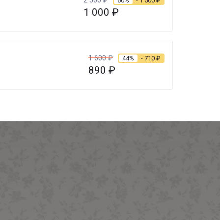
2 500
₽
60%
- 1 500
₽
1 000
₽
1 600
₽
44%
- 710
₽
890
₽