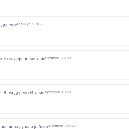
и
Артикул: 95137
м дерево
Артикул: 95208
о 8 см дерево металл
Артикул: 91623
я 8 см дерево Италия
Артикул: 89555
талл лоза ручная работа