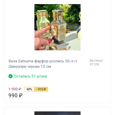
Артикул:
Ваза Satsuma фарфор роспись 50-е гг
91128
Шинуазри черная 13 см
Осталась 51 штука
1 900
₽
48%
- 910
₽
990
₽