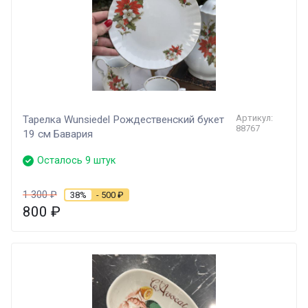
Артикул:
Тарелка Wunsiedel Рождественский букет
88767
19 см Бавария
Осталось 9 штук
1 300
₽
38%
- 500
₽
800
₽