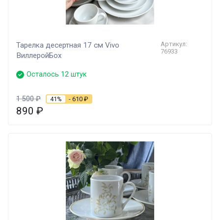
Артикул:
Тарелка десертная 17 см Vivo
76933
ВиллеройБох
Осталось 12 штук
1 500
₽
41%
- 610
₽
890
₽