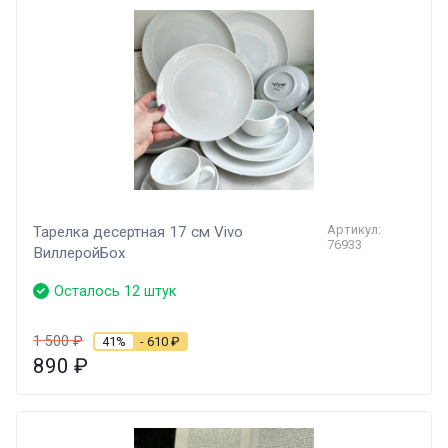
Артикул:
Тарелка десертная 17 см Vivo
76933
ВиллеройБох
Осталось 12 штук
1 500
₽
41%
- 610
₽
890
₽