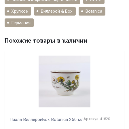
стабильное качество, это одновременно
художественные мастерские и высоко
Хрупкое
Виллерой & Бох
Botanica
технологичное промышленное
производство.
Виллерой и Бох
— это
Германия
знаменитый бренд, известный во всем
мире, прошедший за триста лет сквозь
множество перипетий европейской
Похожие товары в наличии
истории, переживший кровопролитные
войны на континенте и впитавший в себя
лучшее, что было и есть в искусстве.
Артикул: 41820
Пиала ВиллеройБох Botanica 250 мл