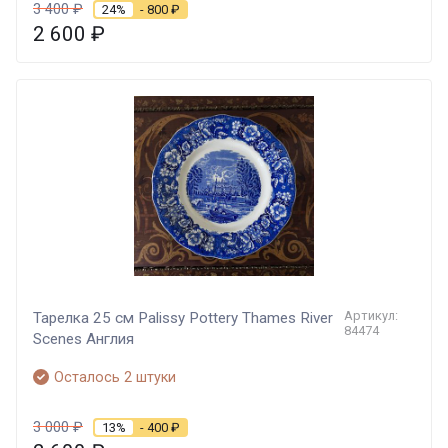
3 400
₽
24%
- 800
₽
2 600
₽
Артикул:
Тарелка 25 см Palissy Pottery Thames River
84474
Scenes Англия
Осталось 2 штуки
3 000
₽
13%
- 400
₽