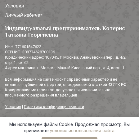
Условия
Личный кабинет
Индивидуальный предприниматель Котерис
Татьяна Георгиевна
ИНН: 771601847622
ОГРНИП: 308774628700136
Юридический адрес: 107045, г. Москва, Ананьевский пер., д. 4/2,
стр. 1, кв. 62
Адрес магазина: г. Москва, Малый Кисельный пер., д. 4, корп. 1
Вся информация на сайте носит справочный характер и не
является публичной офертой, определяемой статьей 437 ГК РФ.
Копирование материалов допускается исключительно с
письменного разрешения владельцев.
Условия
|
Политика конфиденциальности
Мы используем файлы Cookie. Продолжая просмотр, Вы
© 2014-2026 «3 СОРОКИ». Все права защищены.
принимаете
условия использования сайта
.