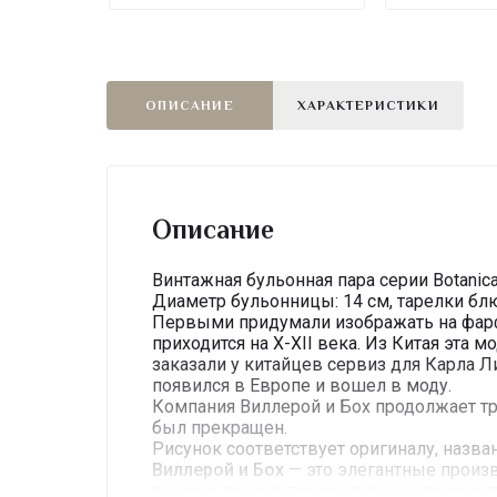
ОПИСАНИЕ
ХАРАКТЕРИСТИКИ
Описание
Винтажная бульонная пара серии Botanic
Диаметр бульонницы: 14 см, тарелки бл
Первыми придумали изображать на фарфо
приходится на X-XII века. Из Китая эта 
заказали у китайцев сервиз для Карла 
появился в Европе и вошел в моду.
Компания Виллерой и Бох продолжает тра
был прекращен.
Рисунок соответствует оригиналу, назван
Виллерой и Бох
— это элегантные произв
высоко технологичное промышленное п