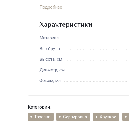
триста лет сквозь множество перипетий
Подробнее
лучшее, что было и есть в искусстве.
Характеристики
Материал
Вес брутто, г
Высота, см
Диаметр, см
Объем, мл
Категории:
Тарелки
Сервировка
Хрупкое