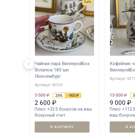
Sale
Чайная пара ВиллеройБох
Кофейник ч
Botanica 180 мл
ВиллеройБо
Люксембург
Артикул: 527
Артикул: 92510
3 500
₽
13 000
₽
26%
- 900
₽
2 600
₽
9 000
₽
Плюс
+32.5
бонусов на ваш
Плюс
+112.
бонусный счет
ваш бонусн
В КОРЗИНУ
В К