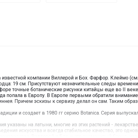
a известной компании Виллерой и Бох. Фарфор. Клеймо (см
юдца: 19 см. Присутствуют незначительные следы времени 
ре точные ботанические рисунки китайцы еще во II веке д
мода попала в Европу. В Европе первыми обратили внимание
Линнея. Причем эскизы к сервизу делал он сам. Таким обр
диции и создает в 1980 гг серию Botanica. Серия выпуска
ия указаны на латыни, многие из этих растений - лекарств
едения искусства и всегда стабильное качество, это одн
роизводство.
Виллерой и Бох
— это знаменитый бренд, из