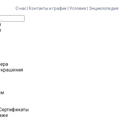
О нас |
Контакты и график |
Условия |
Энциклопедия
и
и
ьера
украшения
у
ам
Сертификаты
даже