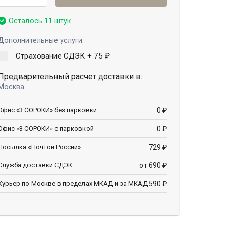
Осталось 11 штук
Дополнительные услуги:
Страхование СДЭК +
75
₽
Предварительный расчет доставки в:
Москва
0
₽
Офис «3 СОРОКИ» без парковки
0
₽
Офис «3 СОРОКИ» с парковкой
729
₽
Посылка «Почтой России»
от 690
₽
Служба доставки СДЭК
590
₽
Курьер по Москве в пределах МКАД и за МКАД