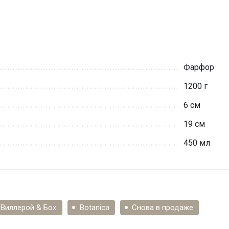
 европейской истории, переживший кровопролитные войны
Фарфор
1200 г
6 см
19 см
450 мл
Виллерой & Бох
Botanica
Снова в продаже