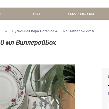
И
SALE
РЕКОМЕНДУЕМ
Бульонная пара Botanica 450 мл ВиллеройБох в...
50 мл ВиллеройБох