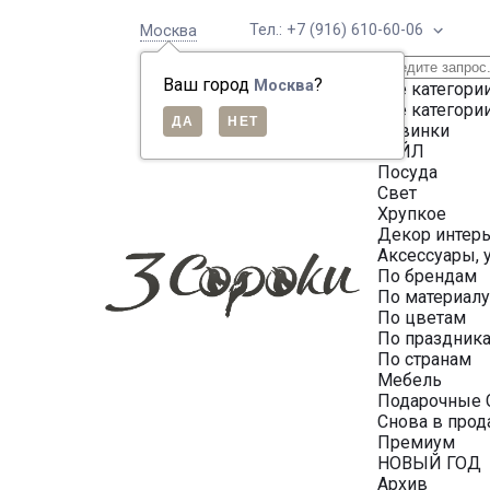
Тел.: +7 (916) 610-60-06
Москва
Ваш город
?
Москва
Все категори
Все категори
Новинки
СЕЙЛ
Посуда
Свет
Хрупкое
Декор интер
Аксессуары, 
По брендам
По материал
По цветам
По праздник
По странам
Мебель
Подарочные 
Снова в про
Премиум
НОВЫЙ ГОД
Архив