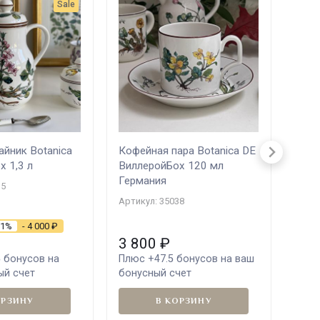
Sale
айник Botanica
Кофейная пара Botanica DE
Стак
х 1,3 л
ВиллеройБох 120 мл
Botan
Германия
300 
15
Артикул: 35038
Артик
31%
- 4 000
₽
3 800
₽
3 
5
бонусов на
Плюс
+47.5
бонусов на ваш
Плю
ый счет
бонусный счет
бону
ОРЗИНУ
В КОРЗИНУ