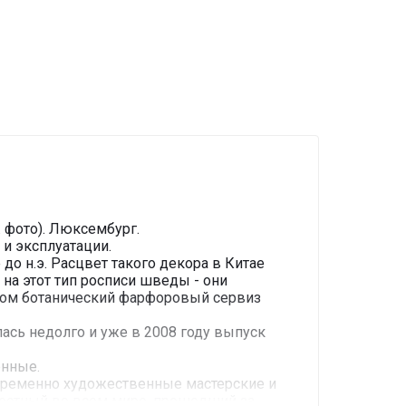
. фото). Люксембург.
и эксплуатации.
о н.э. Расцвет такого декора в Китае
 на этот тип росписи шведы - они
азом ботанический фарфоровый сервиз
лась недолго и уже в 2008 году выпуск
енные.
овременно художественные мастерские и
вестный во всем мире, прошедший за