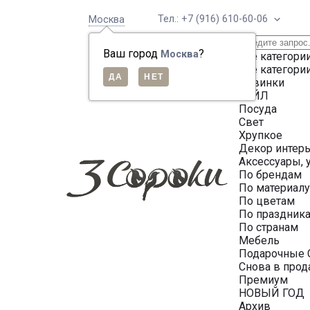
Тел.: +7 (916) 610-60-06
Москва
Ваш город
?
Москва
Все категори
Все категори
Новинки
СЕЙЛ
Посуда
Свет
Хрупкое
Декор интер
Аксессуары, 
По брендам
По материал
По цветам
По праздник
По странам
Мебель
Подарочные 
Снова в про
Премиум
НОВЫЙ ГОД
Архив