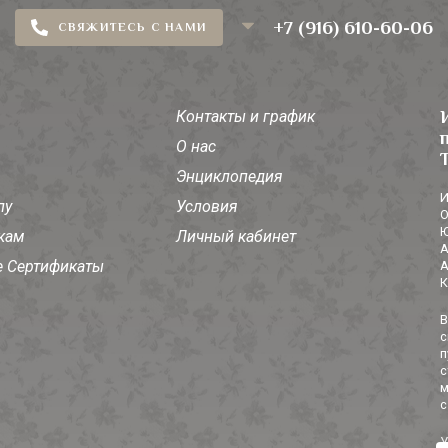
+7 (916) 610-60-06
СВЯЖИТЕСЬ С НАМИ
Контакты и график
О нас
Энциклопедия
И
лу
Условия
О
Ю
кам
Личный кабинет
А
 Сертификаты
А
К
В
с
п
с
м
с
У