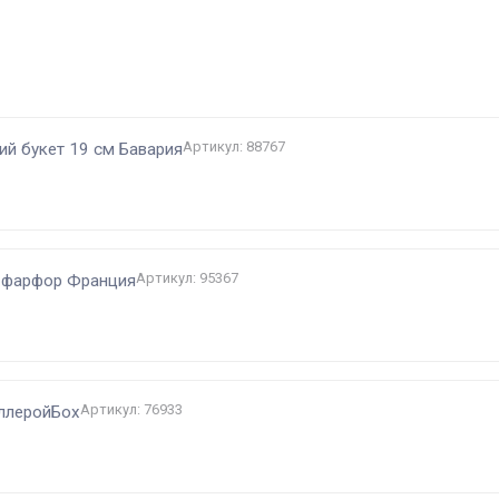
и
Артикул: 88767
ий букет 19 см Бавария
Артикул: 95367
м фарфор Франция
Артикул: 76933
иллеройБох