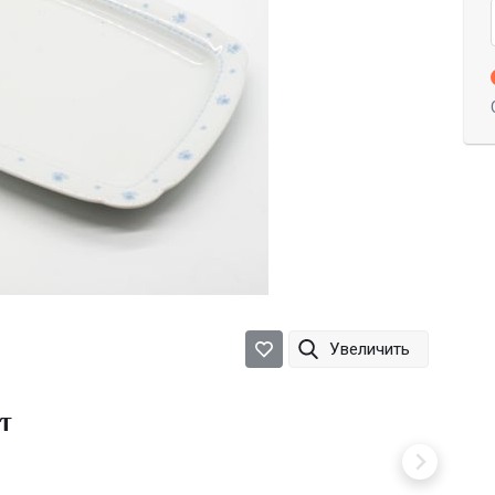
Увеличить
т