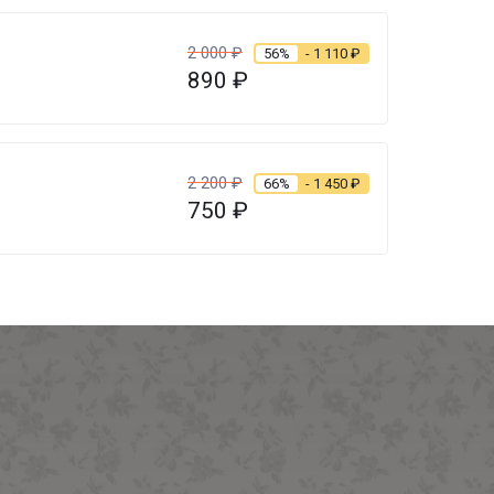
2 000
₽
56%
- 1 110
₽
890
₽
2 200
₽
66%
- 1 450
₽
750
₽