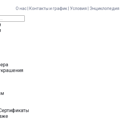
О нас |
Контакты и график |
Условия |
Энциклопедия
и
и
ьера
украшения
у
ам
Сертификаты
даже