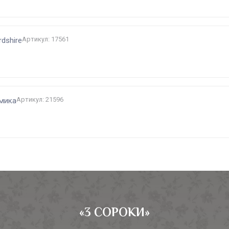
Артикул: 17561
rdshire
Артикул: 21596
амика
«3 СОРОКИ»