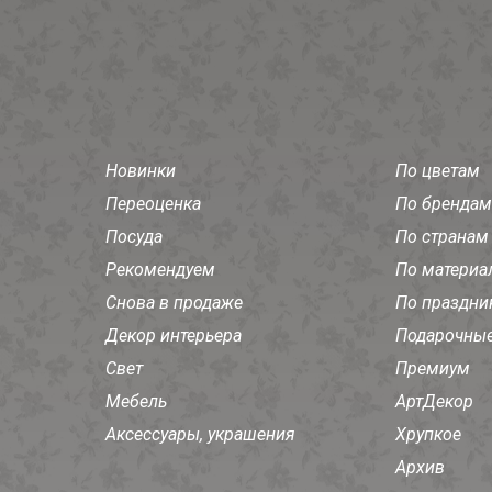
Новинки
По цветам
Переоценка
По брендам
Посуда
По странам
Рекомендуем
По материа
Снова в продаже
По праздни
Декор интерьера
Подарочные
Свет
Премиум
Мебель
АртДекор
Аксессуары, украшения
Хрупкое
Архив