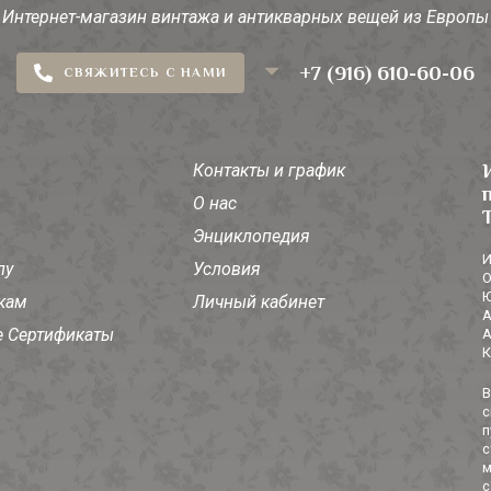
Интернет-магазин винтажа и антикварных вещей из Европы
+7 (916) 610-60-06
СВЯЖИТЕСЬ С НАМИ
Контакты и график
О нас
Энциклопедия
И
лу
Условия
О
Ю
кам
Личный кабинет
А
 Сертификаты
А
К
В
с
п
с
м
с