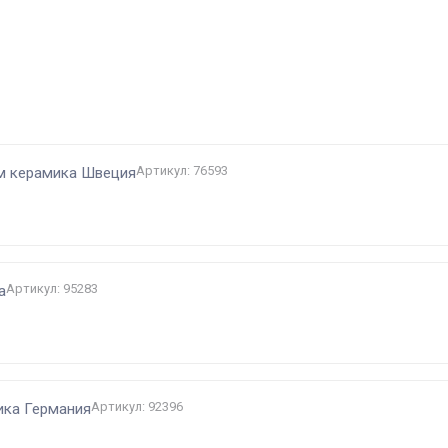
и
Артикул: 76593
см керамика Швеция
Артикул: 95283
а
Артикул: 92396
мика Германия