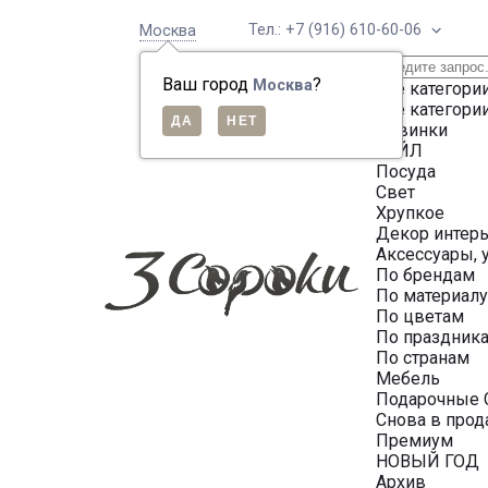
Тел.: +7 (916) 610-60-06
Москва
Ваш город
?
Москва
Все категори
Все категори
Новинки
СЕЙЛ
Посуда
Свет
Хрупкое
Декор интер
Аксессуары, 
По брендам
По материал
По цветам
По праздник
По странам
Мебель
Подарочные 
Снова в про
Премиум
НОВЫЙ ГОД
Архив