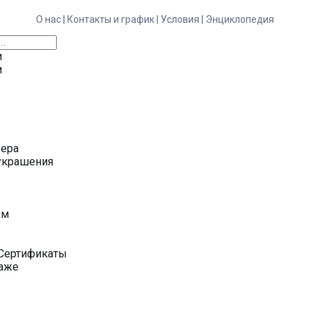
О нас |
Контакты и график |
Условия |
Энциклопедия
и
и
ьера
украшения
у
ам
Сертификаты
даже