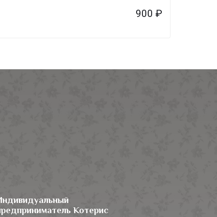
900
₽
Индивидуальный
предприниматель Котерис