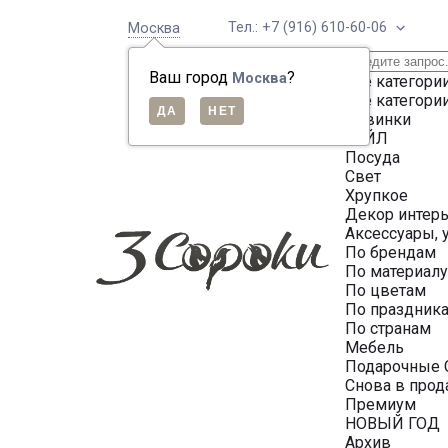
Тел.: +7 (916) 610-60-06
Москва
Ваш город
?
Москва
Все категори
Все категори
Новинки
СЕЙЛ
Посуда
Свет
Хрупкое
Декор интер
Аксессуары, 
По брендам
По материал
По цветам
По праздник
По странам
Мебель
Подарочные 
Снова в про
Премиум
НОВЫЙ ГОД
Архив