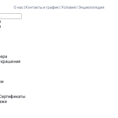
О нас |
Контакты и график |
Условия |
Энциклопедия
и
и
ьера
украшения
у
ам
Сертификаты
даже