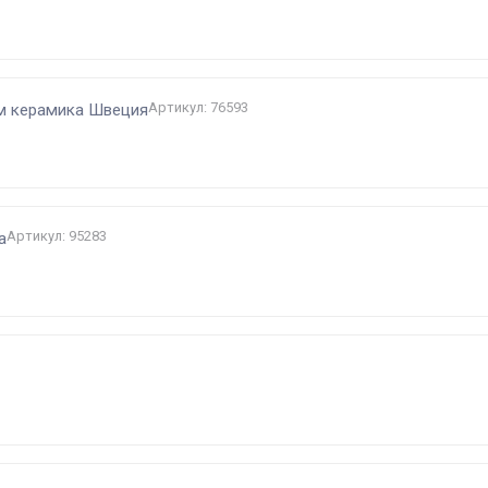
Артикул: 76593
см керамика Швеция
Артикул: 95283
а