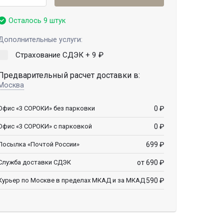
Осталось 9 штук
Дополнительные услуги:
Страхование СДЭК +
9
₽
Предварительный расчет доставки в:
Москва
0
₽
Офис «3 СОРОКИ» без парковки
0
₽
Офис «3 СОРОКИ» с парковкой
699
₽
Посылка «Почтой России»
от 690
₽
Служба доставки СДЭК
590
₽
Курьер по Москве в пределах МКАД и за МКАД