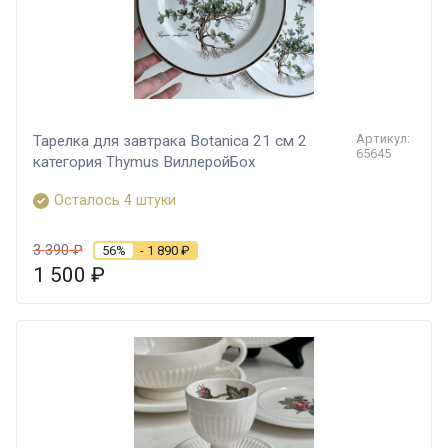
Артикул:
Тарелка для завтрака Botanica 21 см 2
65645
категория Thymus ВиллеройБох
Осталось 4 штуки
3 390
₽
56%
- 1 890
₽
1 500
₽