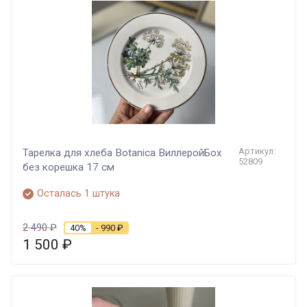
Артикул:
Тарелка для хлеба Botanica ВиллеройБох
52809
без корешка 17 см
Осталась 1 штука
2 490
₽
40%
- 990
₽
1 500
₽