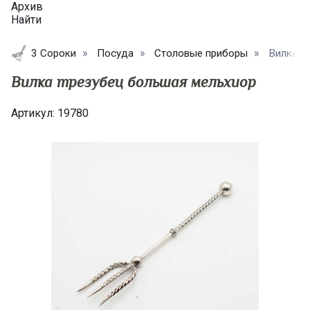
Архив
Найти
3 Сороки
Посуда
Столовые приборы
Вилка т
Вилка трезубец большая мельхиор
Артикул:
19780