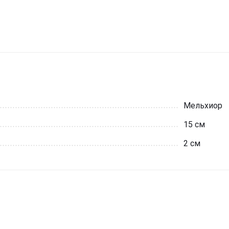
Мельхиор
15 см
2 см
и