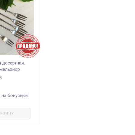
 десертная,
 мельхиор
5
 на бонусный
ОРЗИНУ