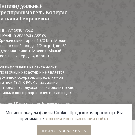
Индивидуальный
предприниматель Котерис
Татьяна Георгиевна
НН: 771601847622
ГРНИП: 308774628700136
ридический адрес: 107045, г. Москва,
наньевский пер., д. 4/2, стр. 1, кв. 62
дрес магазина: г. Москва, Малый
исельный пер., д. 4, корп. 1
ся информация на сайте носит
правочный характер и не является
убличной офертой, определяемой
татьей 437 ГК РФ. Копирование
атериалов допускается исключительно
 письменного разрешения владельцев.
словия
|
Политика конфиденциальности
Мы используем файлы Cookie. Продолжая просмотр, Вы
принимаете
условия использования сайта
.
ПРИНЯТЬ И ЗАКРЫТЬ