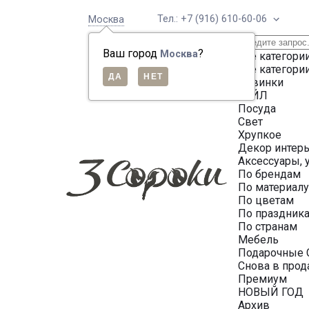
Тел.: +7 (916) 610-60-06
Москва
Ваш город
?
Москва
Все категори
Все категори
Новинки
СЕЙЛ
Посуда
Свет
Хрупкое
Декор интер
Аксессуары, 
По брендам
По материал
По цветам
По праздник
По странам
Мебель
Подарочные 
Снова в про
Премиум
НОВЫЙ ГОД
Архив