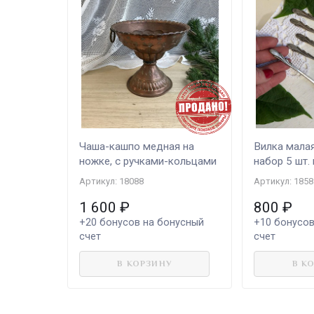
Чаша-кашпо медная на
Вилка малая
ножке, с ручками-кольцами
набор 5 шт.
Артикул: 18088
Артикул: 1858
1 600
₽
800
₽
+20
бонусов на бонусный
+10
бонусов
счет
счет
В КОРЗИНУ
В К