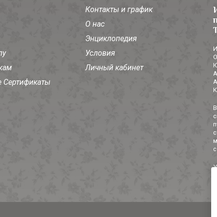
Контакты и график
О нас
Энциклопедия
И
лу
Условия
О
Ю
кам
Личный кабинет
А
 Сертификаты
А
К
В
с
п
с
м
с
У