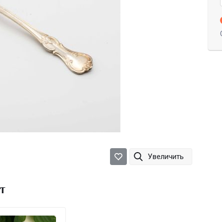
Увеличить
т