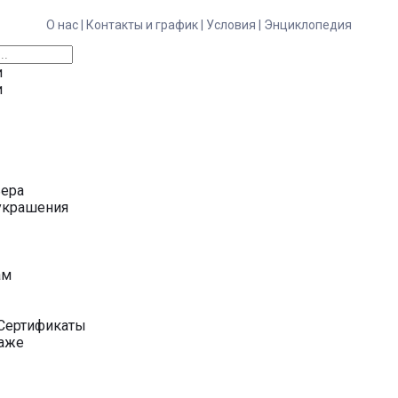
О нас |
Контакты и график |
Условия |
Энциклопедия
и
и
ьера
украшения
у
ам
Сертификаты
даже