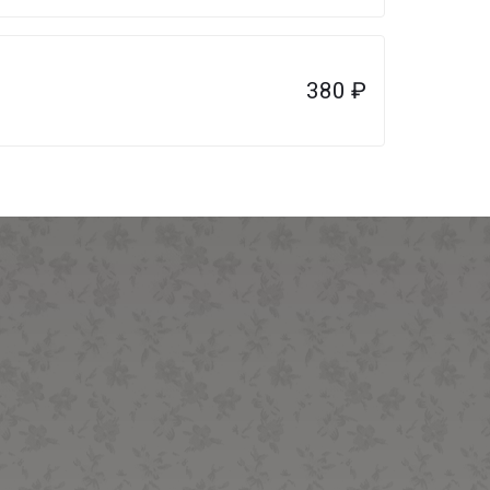
380
₽