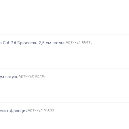
и
Артикул: 88415
 C.A.P.A Брюссель 2,5 см латунь
Артикул: 92736
м латунь
Артикул: 95033
келит Франция