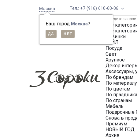
Тел.: +7 (916) 610-60-06
Москва
Ваш город
?
Москва
Все категори
Все категори
Новинки
СЕЙЛ
Посуда
Свет
Хрупкое
Декор интер
Аксессуары, 
По брендам
По материал
По цветам
По праздник
По странам
Мебель
Подарочные 
Снова в про
Премиум
НОВЫЙ ГОД
Архив