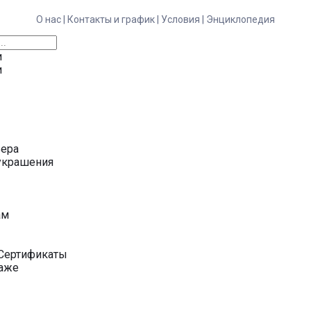
О нас |
Контакты и график |
Условия |
Энциклопедия
и
и
ьера
украшения
у
ам
Сертификаты
даже