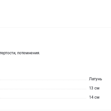
ертости, потемнения.
Латунь
13 см
14 см