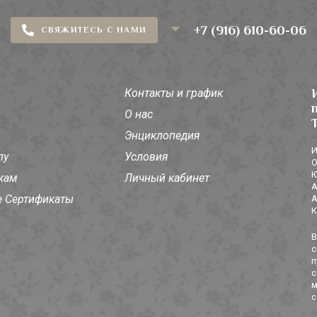
+7 (916) 610-60-06
СВЯЖИТЕСЬ С НАМИ
Контакты и график
О нас
Энциклопедия
И
лу
Условия
О
Ю
кам
Личный кабинет
А
 Сертификаты
А
К
В
с
п
с
м
с