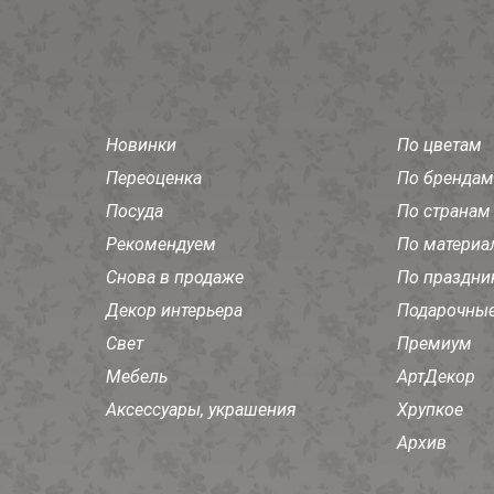
Новинки
По цветам
Переоценка
По брендам
Посуда
По странам
Рекомендуем
По материа
Снова в продаже
По праздни
Декор интерьера
Подарочные
Свет
Премиум
Мебель
АртДекор
Аксессуары, украшения
Хрупкое
Архив