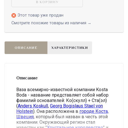
В КОРЗИНУ
Этот товар уже продан
Смотрите похожие товары из наличия →
ОПИСАНИЕ
ХАРАКТЕРИСТИКИ
Описание
Ваза всемирно-известной компании Kosta
Boda - название представляет собой
набор
фамилий основателей: Ко(скулл) + Ста(эл)
(
Anders Koskull
,
Georg Bogislaus Stael von
Holstein
).
Она расположена в
городе Коста,
Швеция
, который был назван в честь этой
компании.
Окружающий регион стал
известен как "
Хрустальное королевство
" и