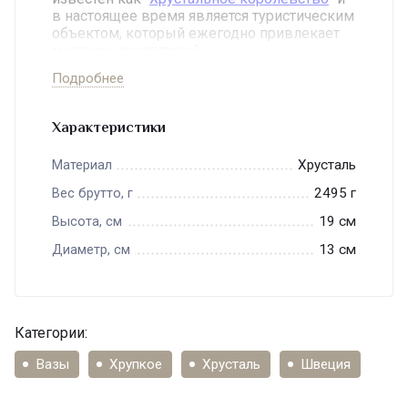
в настоящее время является туристическим
объектом, который ежегодно привлекает
миллион посетителей.
Ручная работа, поэтому могут отличаться по
Подробнее
рисунку и весу, новые.
Характеристики
Хрусталь
Материал
2495 г
Вес брутто, г
19 см
Высота, см
13 см
Диаметр, см
Категории:
Вазы
Хрупкое
Хрусталь
Швеция