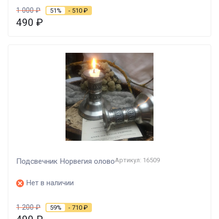
1 000
₽
51%
- 510
₽
490
₽
Артикул: 16509
Подсвечник Норвегия олово
Нет в наличии
1 200
₽
59%
- 710
₽