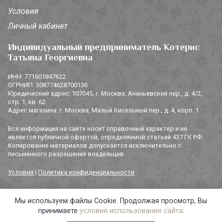
Условия
Личный кабинет
Индивидуальный предприниматель Котерис
Татьяна Георгиевна
ИНН: 771601847622
ОГРНИП: 308774628700136
Юридический адрес: 107045, г. Москва, Ананьевский пер., д. 4/2,
стр. 1, кв. 62
Адрес магазина: г. Москва, Малый Кисельный пер., д. 4, корп. 1
Вся информация на сайте носит справочный характер и не
является публичной офертой, определяемой статьей 437 ГК РФ.
Копирование материалов допускается исключительно с
письменного разрешения владельцев.
Условия
|
Политика конфиденциальности
Мы используем файлы Cookie. Продолжая просмотр, Вы
© 2014-2026 «3 СОРОКИ». Все права защищены.
принимаете
условия использования сайта
.