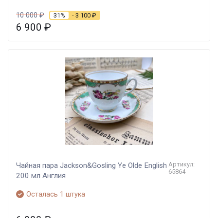
10 000
₽
31%
- 3 100
₽
6 900
₽
Артикул:
Чайная пара Jackson&Gosling Ye Olde English
65864
200 мл Англия
Осталась 1 штука