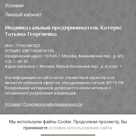
Условия
Личный кабинет
Индивидуальный предприниматель Котерис
Татьяна Георгиевна
ИНН: 771601847622
ОГРНИП: 308774628700136
Юридический адрес: 107045, г. Москва, Ананьевский пер., д. 4/2,
стр. 1, кв. 62
Адрес магазина: г. Москва, Малый Кисельный пер., д. 4, корп. 1
Вся информация на сайте носит справочный характер и не
является публичной офертой, определяемой статьей 437 ГК РФ.
Копирование материалов допускается исключительно с
письменного разрешения владельцев.
Условия
|
Политика конфиденциальности
Мы используем файлы Cookie. Продолжая просмотр, Вы
© 2014-2026 «3 СОРОКИ». Все права защищены.
принимаете
условия использования сайта
.