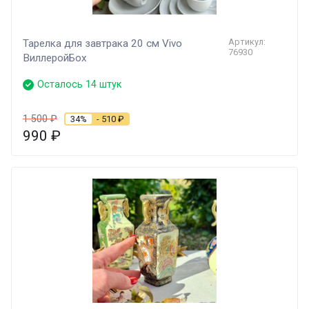
Артикул:
Тарелка для завтрака 20 см Vivo
76930
ВиллеройБох
Осталось 14 штук
1 500
₽
34%
- 510
₽
990
₽