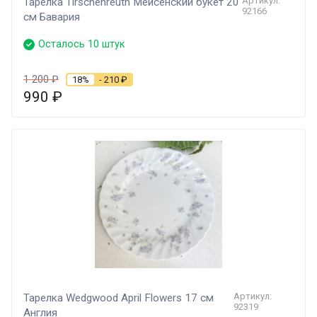
Артикул:
Тарелка Tirschenreuth Мейсенский букет 20
92166
см Бавария
Осталось 10 штук
1 200
₽
18%
- 210
₽
990
₽
Артикул:
Тарелка Wedgwood April Flowers 17 см
92319
Англия