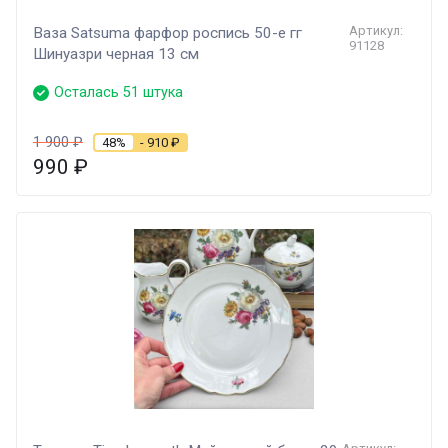
Артикул:
Ваза Satsuma фарфор роспись 50-е гг
91128
Шинуазри черная 13 см
Осталась 51 штука
1 900
₽
48%
- 910
₽
990
₽