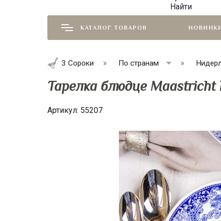
Найти
КАТАЛОГ ТОВАРОВ
НОВИНК
3 Сороки
По странам
Нидер
Тарелка блюдце Maastricht P
Артикул:
55207