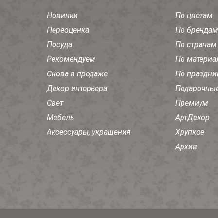
Новинки
По цветам
Переоценка
По брендам
Посуда
По странам
Рекомендуем
По материа
Снова в продаже
По праздни
Декор интерьера
Подарочные
Свет
Премиум
Мебель
АртДекор
Аксессуары, украшения
Хрупкое
Архив