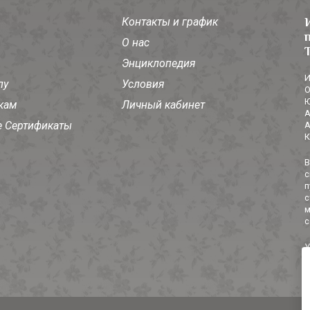
Контакты и график
О нас
Энциклопедия
И
лу
Условия
О
Ю
кам
Личный кабинет
А
 Сертификаты
А
К
В
с
п
с
м
с
У