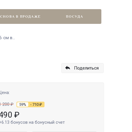
СНОВА В ПРОДАЖЕ
ПОСУДА
 см в...
Поделиться
Цена:
1 200
₽
59%
- 710
₽
490
₽
+6.13
бонусов на бонусный счет