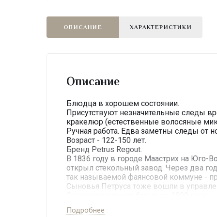
ОПИСАНИЕ
ХАРАКТЕРИСТИКИ
Описание
Блюдца в хорошем состоянии.
Присутствуют незначительные следы вре
кракелюр (естественные волосяные микр
Ручная работа. Едва заметны следы от н
Возраст - 122-150 лет.
Бренд Petrus Regout.
В 1836 году в городе Маастрих на Юго-В
открыл стекольный завод. Через два го
так называемой фаянсовой коммуне - пр
Сыновья Петруса тоже вошли в управлени
Существовала как бренд до 1899 года.
Серию Castillo Петрюс начал производит
Подробнее
В 1899 году компания Petrus Regout пер