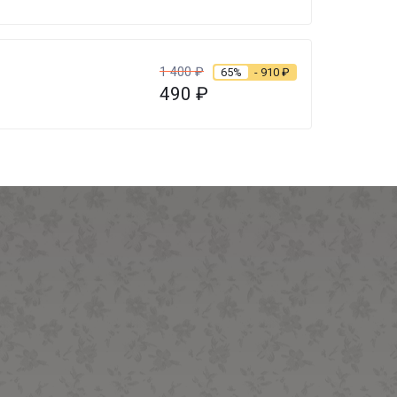
1 400
₽
65%
- 910
₽
490
₽