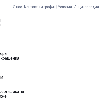
О нас |
Контакты и график |
Условия |
Энциклопедия
и
и
ьера
украшения
у
ам
Сертификаты
даже