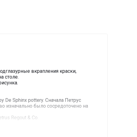
подглазурные вкрапления краски,
а столе.
рисунка.
De Sphinx pottery. Сначала Петрус
во изначально было сосредоточено на
rus Regout & Co.
я.