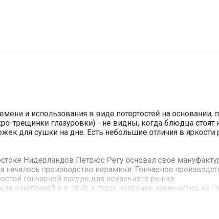
мени и использования в виде потертостей на основании, 
о-трещинки глазуровки) - не видны, когда блюдца стоят н
ожек для сушки на дне. Есть небольшие отличия в яркости 
остоке Нидерландов Петрюс Регу основал своё мануфактуру 
да началось производство керамики. Гончарное производст
остой гончарной посуде для локального рынка.
е компанией и в 1870-х годах название изменилось на Pet
ь в 1870-х годах и продолжал выпуск после смены названи
еименована в SPHINX (Сфинкс).