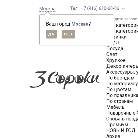
Тел.: +7 (916) 610-60-06
Москва
Ваш город
?
Москва
Все категори
Все категори
Новинки
СЕЙЛ
Посуда
Свет
Хрупкое
Декор интер
Аксессуары, 
По брендам
По материал
По цветам
По праздник
По странам
Мебель
Подарочные 
Снова в про
Премиум
НОВЫЙ ГОД
Архив