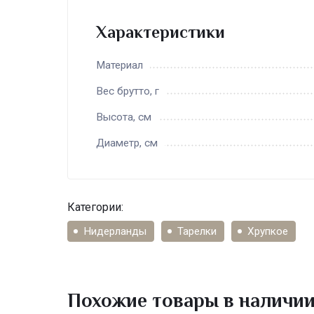
После слияния в 1958 году Сфинкс с Soci
В 1959 году компания получает Королевск
Характеристики
В начале 90х все здания и помещения So
Материал
Вес брутто, г
Высота, см
Диаметр, см
Категории:
Нидерланды
Тарелки
Хрупкое
Похожие товары в наличи