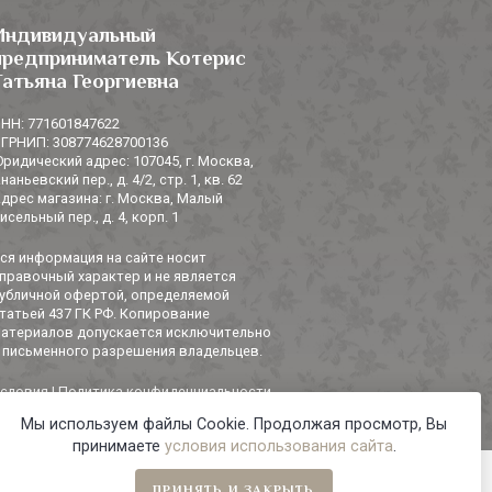
Индивидуальный
предприниматель Котерис
Татьяна Георгиевна
НН: 771601847622
ГРНИП: 308774628700136
ридический адрес: 107045, г. Москва,
наньевский пер., д. 4/2, стр. 1, кв. 62
дрес магазина: г. Москва, Малый
исельный пер., д. 4, корп. 1
ся информация на сайте носит
правочный характер и не является
убличной офертой, определяемой
татьей 437 ГК РФ. Копирование
атериалов допускается исключительно
 письменного разрешения владельцев.
словия
|
Политика конфиденциальности
Мы используем файлы Cookie. Продолжая просмотр, Вы
принимаете
условия использования сайта
.
ПРИНЯТЬ И ЗАКРЫТЬ