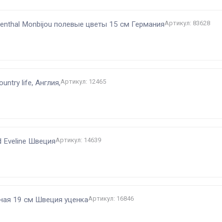
Артикул: 83628
nthal Monbijou полевые цветы 15 см Германия
Артикул: 12465
ntry life, Англия,
Артикул: 14639
d Eveline Швеция
Артикул: 16846
тная 19 см Швеция уценка