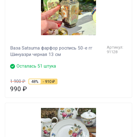
Артикул:
Ваза Satsuma фарфор роспись 50-е гг
91128
Шинуазри черная 13 см
Осталась 51 штука
1 900
₽
48%
- 910
₽
990
₽