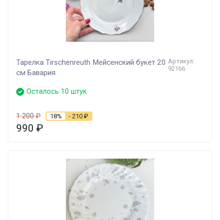
Артикул:
Тарелка Tirschenreuth Мейсенский букет 20
92166
см Бавария
Осталось 10 штук
1 200
₽
18%
- 210
₽
990
₽