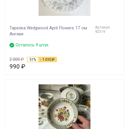
Артикул:
Тарелка Wedgwood April Flowers 17 см
92319
Англия
Осталось 9 штук
2 000
₽
51%
- 1 010
₽
990
₽