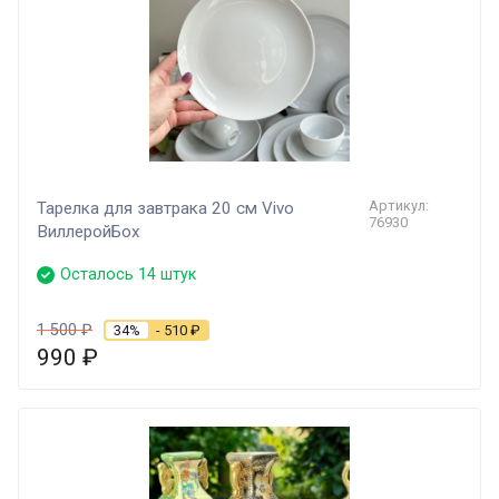
Артикул:
Тарелка для завтрака 20 см Vivo
76930
ВиллеройБох
Осталось 14 штук
1 500
₽
34%
- 510
₽
990
₽