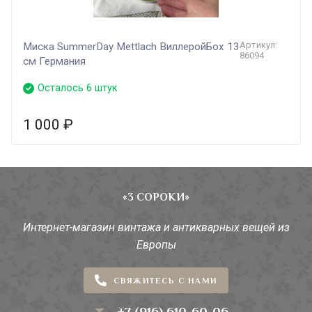
Артикул:
Миска SummerDay Mettlach ВиллеройБох 13
86094
см Германия
Осталось 6 штук
1 000
₽
«3 СОРОКИ»
Интернет-магазин винтажа и антикварных вещей из
Европы
СВЯЖИТЕСЬ С НАМИ
+7 (916) 610-60-06