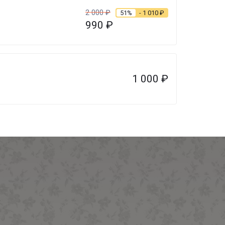
2 000
₽
51%
- 1 010
₽
990
₽
1 000
₽