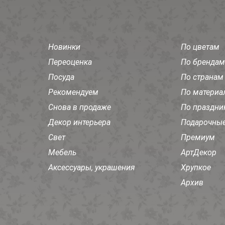
Новинки
По цветам
Переоценка
По брендам
Посуда
По странам
Рекомендуем
По материа
Снова в продаже
По праздни
Декор интерьера
Подарочные
Свет
Премиум
Мебель
АртДекор
Аксессуары, украшения
Хрупкое
Архив