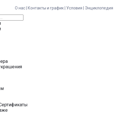
О нас |
Контакты и график |
Условия |
Энциклопедия
и
и
ьера
украшения
у
ам
Сертификаты
даже