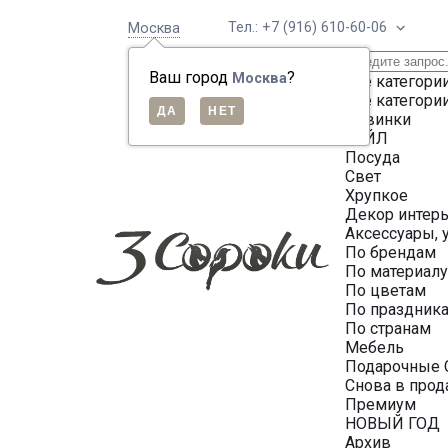
Тел.: +7 (916) 610-60-06
Москва
Ваш город
?
Москва
Все категори
Все категори
Новинки
СЕЙЛ
Посуда
Свет
Хрупкое
Декор интер
Аксессуары, 
По брендам
По материал
По цветам
По праздник
По странам
Мебель
Подарочные 
Снова в про
Премиум
НОВЫЙ ГОД
Архив