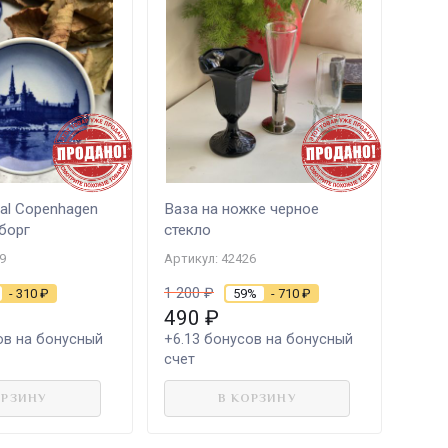
al Copenhagen
Ваза на ножке черное
борг
стекло
9
Артикул: 42426
1 200
₽
- 310
₽
59%
- 710
₽
490
₽
в на бонусный
+6.13
бонусов на бонусный
счет
ОРЗИНУ
В КОРЗИНУ