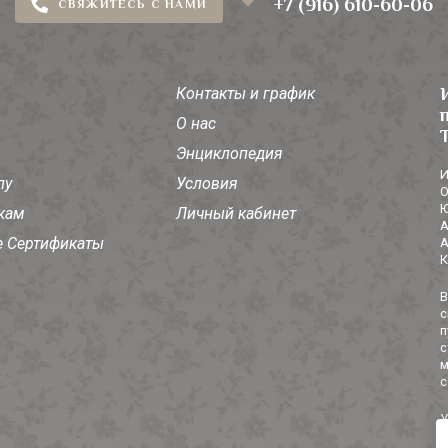
+7 (916) 610-60-06
СВЯЖИТЕСЬ С НАМИ
Контакты и график
О нас
Энциклопедия
И
лу
Условия
О
Ю
кам
Личный кабинет
А
 Сертификаты
А
К
В
с
п
с
м
с
У