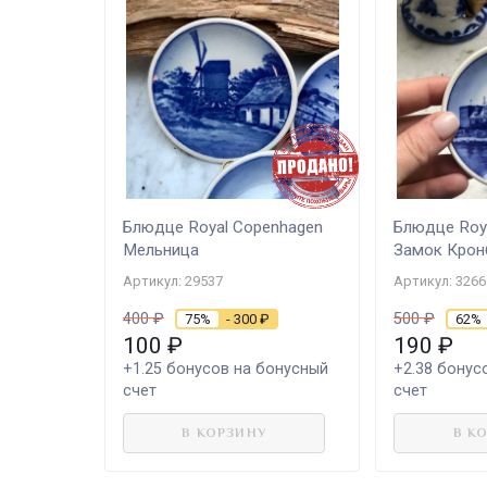
Блюдце Royal Copenhagen
Блюдце Roy
Мельница
Замок Крон
Артикул: 29537
Артикул: 3266
400
₽
500
₽
75%
- 300
₽
62%
100
₽
190
₽
+1.25
бонусов на бонусный
+2.38
бонусо
счет
счет
В КОРЗИНУ
В К