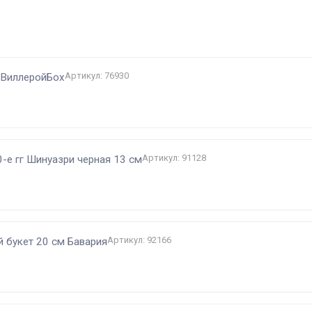
и
Артикул: 76930
o ВиллеройБох
Артикул: 91128
-е гг Шинуазри черная 13 см
Артикул: 92166
й букет 20 см Бавария