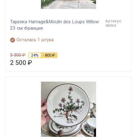
Артикул:
Тарелка Hamage&Moulin des Loups Willow
48964
23 см Франция
Осталась 1 штука
3 300
₽
24%
- 800
₽
2 500
₽