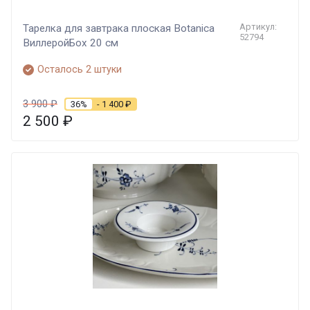
Артикул:
Тарелка для завтрака плоская Botanica
52794
ВиллеройБох 20 см
Осталось 2 штуки
3 900
₽
36%
- 1 400
₽
2 500
₽