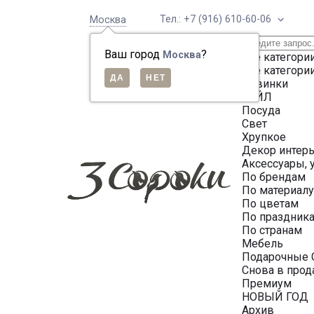
Тел.: +7 (916) 610-60-06
Москва
Ваш город
?
Москва
Все категори
Все категори
Новинки
СЕЙЛ
Посуда
Свет
Хрупкое
Декор интер
Аксессуары, 
По брендам
По материал
По цветам
По праздник
По странам
Мебель
Подарочные 
Снова в про
Премиум
НОВЫЙ ГОД
Архив