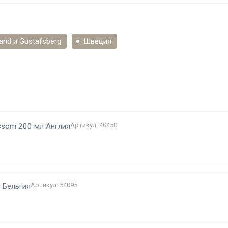
and и Gustafsberg
Швеция
и
Артикул: 40450
ossom 200 мл Англия
Артикул: 54095
 Бельгия