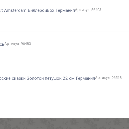
Артикул: 86403
Alt Amsterdam ВиллеройБох Германия
Артикул: 96480
сь
Артикул: 96518
усские сказки Золотой петушок 22 см Германия