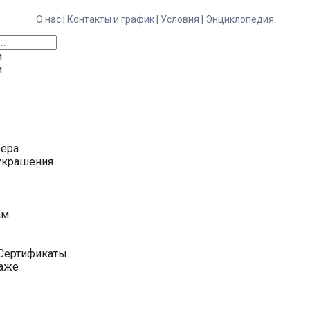
О нас |
Контакты и график |
Условия |
Энциклопедия
и
и
ьера
украшения
у
ам
Сертификаты
даже