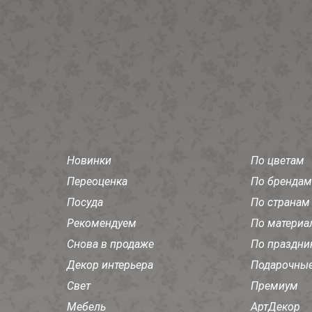
Новинки
По цветам
Переоценка
По брендам
Посуда
По странам
Рекомендуем
По материа
Снова в продаже
По праздни
Декор интерьера
Подарочные
Свет
Премиум
Мебель
АртДекор