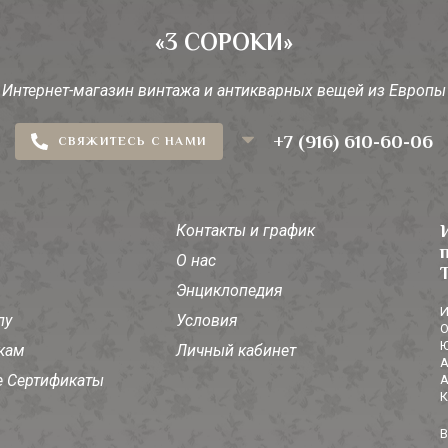
«3 СОРОКИ»
Интернет-магазин винтажа и антикварных вещей из Европы
+7 (916) 610-60-06
СВЯЖИТЕСЬ С НАМИ
Контакты и график
О нас
Энциклопедия
И
лу
Условия
О
Ю
кам
Личный кабинет
А
 Сертификаты
А
К
В