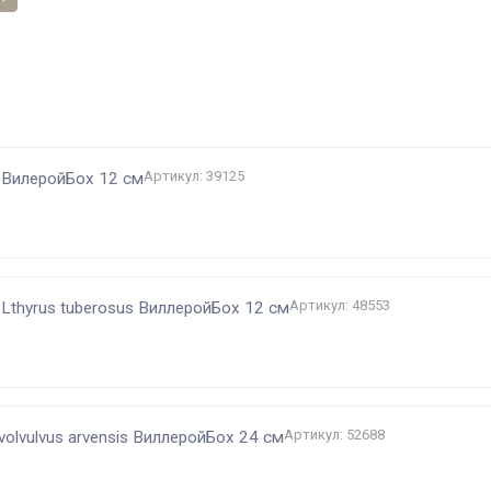
и
Артикул: 39125
 ВилеройБох 12 см
Артикул: 48553
Lthyrus tuberosus ВиллеройБох 12 см
Артикул: 52688
olvulvus arvensis ВиллеройБох 24 см