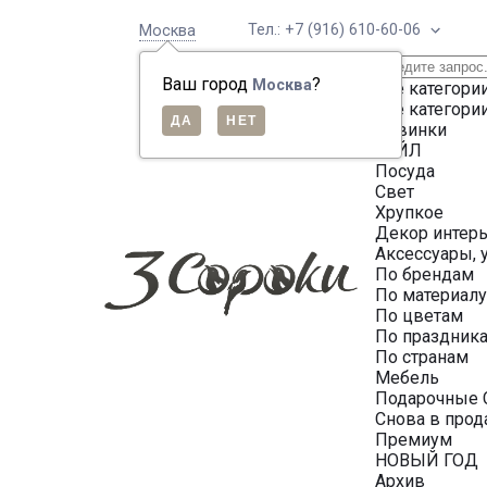
Тел.: +7 (916) 610-60-06
Москва
Ваш город
?
Москва
Все категори
Все категори
Новинки
СЕЙЛ
Посуда
Свет
Хрупкое
Декор интер
Аксессуары, 
По брендам
По материал
По цветам
По праздник
По странам
Мебель
Подарочные 
Снова в про
Премиум
НОВЫЙ ГОД
Архив