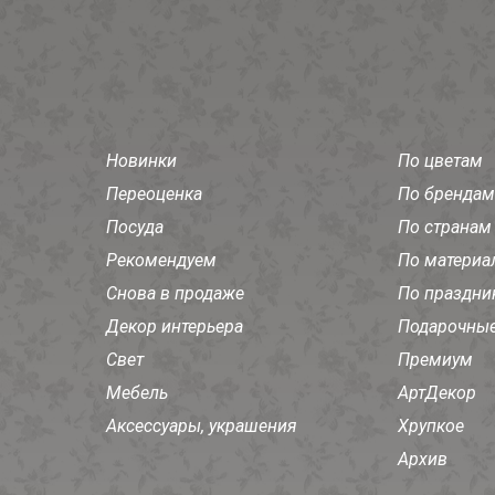
Новинки
По цветам
Переоценка
По брендам
Посуда
По странам
Рекомендуем
По материа
Снова в продаже
По праздни
Декор интерьера
Подарочные
Свет
Премиум
Мебель
АртДекор
Аксессуары, украшения
Хрупкое
Архив