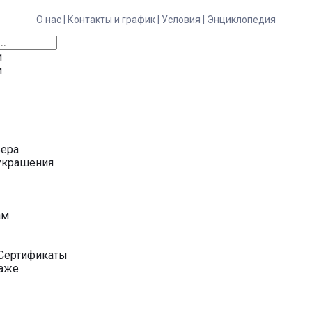
О нас |
Контакты и график |
Условия |
Энциклопедия
и
и
ьера
украшения
у
ам
Сертификаты
даже