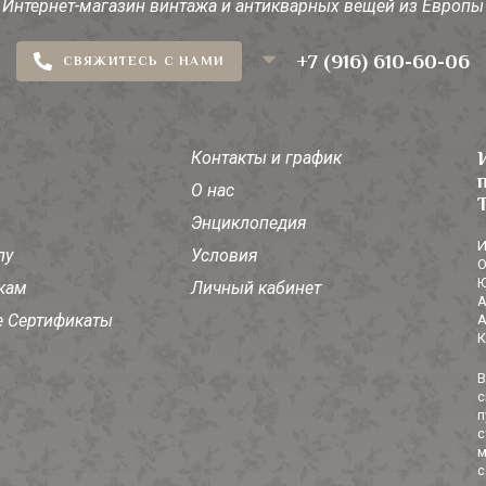
Интернет-магазин винтажа и антикварных вещей из Европы
+7 (916) 610-60-06
СВЯЖИТЕСЬ С НАМИ
Контакты и график
О нас
Энциклопедия
И
лу
Условия
О
Ю
кам
Личный кабинет
А
 Сертификаты
А
К
В
с
п
с
м
с