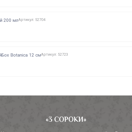
Артикул: 52704
ый 200 мл
Артикул: 52723
Бох Botanica 12 см
«3 СОРОКИ»