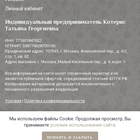
Личный кабинет
Индивидуальный предприниматель Котерис
Татьяна Георгиевна
ИНН: 771601847622
ОГРНИП: 308774628700136
Юридический адрес: 107045, г. Москва, Ананьевский пер., д. 4/2,
стр. 1, кв. 62
Адрес магазина: г. Москва, Малый Кисельный пер., д. 4, корп. 1
Вся информация на сайте носит справочный характер и не
является публичной офертой, определяемой статьей 437 ГК РФ.
Копирование материалов допускается исключительно с
письменного разрешения владельцев.
Условия
|
Политика конфиденциальности
Мы используем файлы Cookie. Продолжая просмотр, Вы
© 2014-2026 «3 СОРОКИ». Все права защищены.
принимаете
условия использования сайта
.
ПРИНЯТЬ И ЗАКРЫТЬ