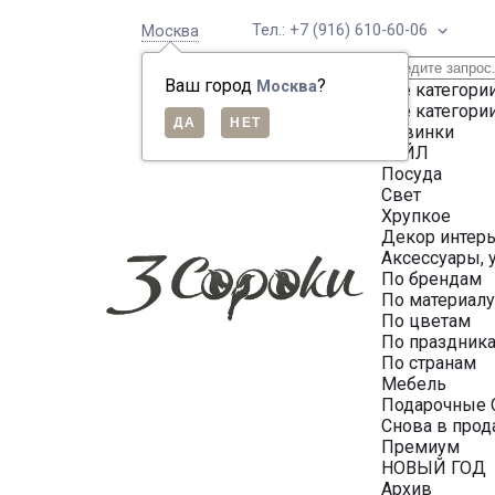
Тел.: +7 (916) 610-60-06
Москва
Ваш город
?
Москва
Все категори
Все категори
Новинки
СЕЙЛ
Посуда
Свет
Хрупкое
Декор интер
Аксессуары, 
По брендам
По материал
По цветам
По праздник
По странам
Мебель
Подарочные 
Снова в про
Премиум
НОВЫЙ ГОД
Архив