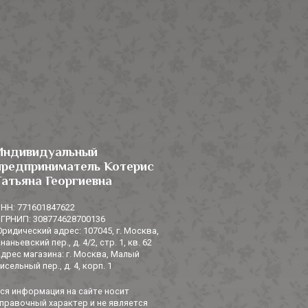
Индивидуальный
предприниматель Котерис
Татьяна Георгиевна
НН: 771601847622
ГРНИП: 308774628700136
ридический адрес: 107045, г. Москва,
наньевский пер., д. 4/2, стр. 1, кв. 62
дрес магазина: г. Москва, Малый
исельный пер., д. 4, корп. 1
ся информация на сайте носит
правочный характер и не является