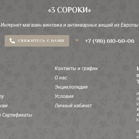
«3 СОРОКИ»
Интернет-магазин винтажа и антикварных вещей из Европы
+7 (916) 610-60-06
СВЯЖИТЕСЬ С НАМИ
Контакты и график
О нас
Энциклопедия
И
лу
Условия
О
Ю
кам
Личный кабинет
А
 Сертификаты
А
К
В
с