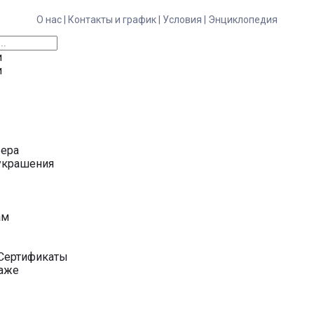
О нас |
Контакты и график |
Условия |
Энциклопедия
и
и
ьера
украшения
у
ам
Сертификаты
даже