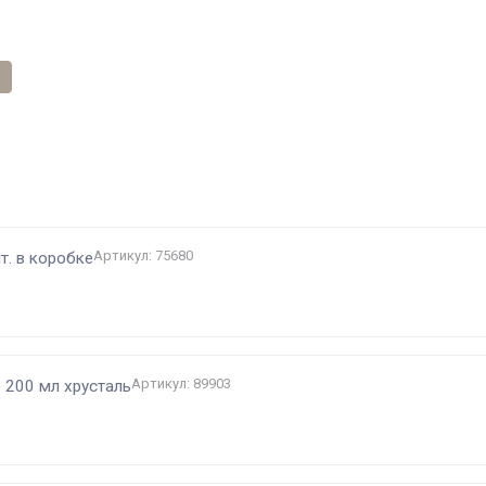
и
Артикул: 75680
т. в коробке
Артикул: 89903
 200 мл хрусталь